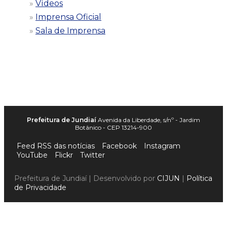
Vídeos
Imprensa Oficial
Sala de Imprensa
Prefeitura de Jundiaí
Avenida da Liberdade, s/nº - Jardim
Botânico - CEP 13214-900
Feed RSS das notícias
Facebook
Instagram
YouTube
Flickr
Twitter
Prefeitura de Jundiaí | Desenvolvido por
CIJUN
|
Política
de Privacidade