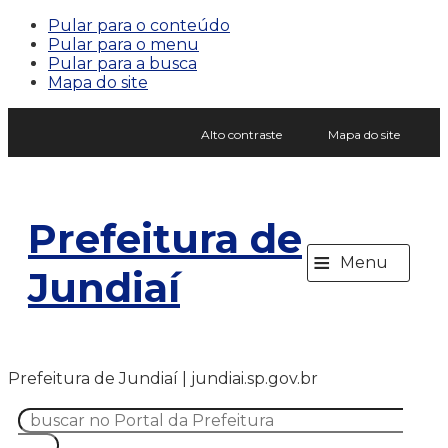
Pular para o conteúdo
Pular para o menu
Pular para a busca
Mapa do site
Alto contraste
Mapa do site
Prefeitura de
≡
Menu
Jundiaí
Prefeitura de Jundiaí | jundiai.sp.gov.br