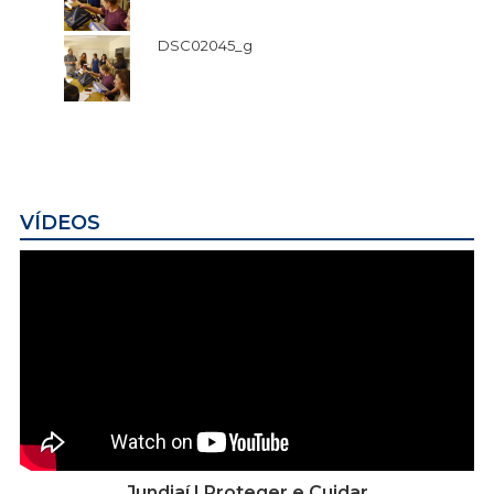
DSC02045_g
VÍDEOS
Jundiaí | Proteger e Cuidar