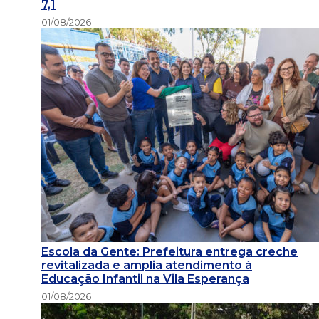
7,1
01/08/2026
Escola da Gente: Prefeitura entrega creche
revitalizada e amplia atendimento à
Educação Infantil na Vila Esperança
01/08/2026