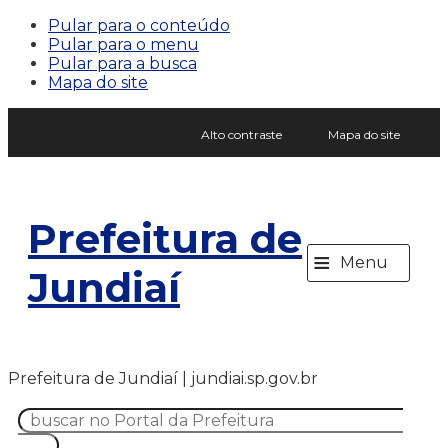
Pular para o conteúdo
Pular para o menu
Pular para a busca
Mapa do site
Alto contraste
Mapa do site
Prefeitura de
≡
Menu
Jundiaí
Prefeitura de Jundiaí | jundiai.sp.gov.br