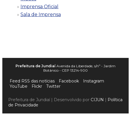
Imprensa Oficial
Sala de Imprensa
Prefeitura de Jundiaí
Avenida da Liberdade, s/nº - Jardim
Botânico - CEP 13214-900
Feed RSS das notícias
Facebook
Instagram
YouTube
Flickr
Twitter
Prefeitura de Jundiaí | Desenvolvido por
CIJUN
|
Política
de Privacidade