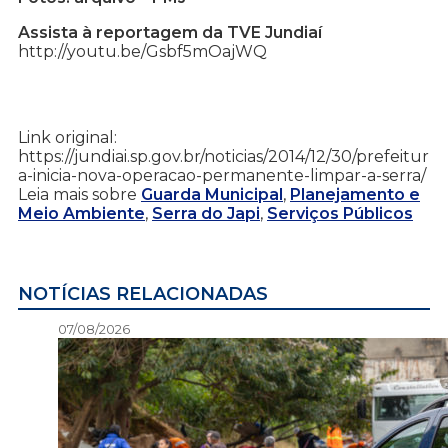
Assista à reportagem da TVE Jundiaí
http://youtu.be/Gsbf5mOajWQ
Link original:
https://jundiai.sp.gov.br/noticias/2014/12/30/prefeitur
a-inicia-nova-operacao-permanente-limpar-a-serra/
Leia mais sobre
Guarda Municipal
,
Planejamento e
Meio Ambiente
,
Serra do Japi
,
Serviços Públicos
NOTÍCIAS RELACIONADAS
07/08/2026