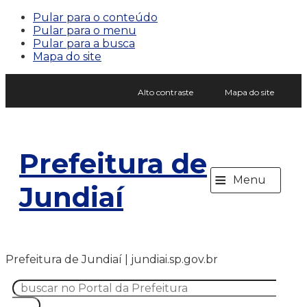
Pular para o conteúdo
Pular para o menu
Pular para a busca
Mapa do site
Alto contraste
Mapa do site
Prefeitura de
≡
Menu
Jundiaí
Prefeitura de Jundiaí | jundiai.sp.gov.br