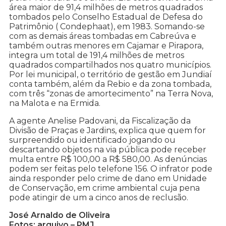
área maior de 91,4 milhões de metros quadrados
tombados pelo Conselho Estadual de Defesa do
Patrimônio ( Condephaat), em 1983. Somando-se
com as demais áreas tombadas em Cabreúva e
também outras menores em Cajamar e Pirapora,
integra um total de 191,4 milhões de metros
quadrados compartilhados nos quatro municípios.
Por lei municipal, o território de gestão em Jundiaí
conta também, além da Rebio e da zona tombada,
com três “zonas de amortecimento” na Terra Nova,
na Malota e na Ermida.
A agente Anelise Padovani, da Fiscalização da
Divisão de Praças e Jardins, explica que quem for
surpreendido ou identificado jogando ou
descartando objetos na via pública pode receber
multa entre R$ 100,00 a R$ 580,00. As denúncias
podem ser feitas pelo telefone 156. O infrator pode
ainda responder pelo crime de dano em Unidade
de Conservação, em crime ambiental cuja pena
pode atingir de um a cinco anos de reclusão.
José Arnaldo de Oliveira
Fotos: arquivo – PMJ