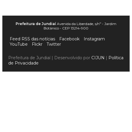
Prefeitura de Jundiaí
Avenida da Liberdade, s/nº - Jardim
Botânico - CEP 13214-900
Feed RSS das notícias
Facebook
Instagram
YouTube
Flickr
Twitter
Prefeitura de Jundiaí | Desenvolvido por
CIJUN
|
Política
de Privacidade