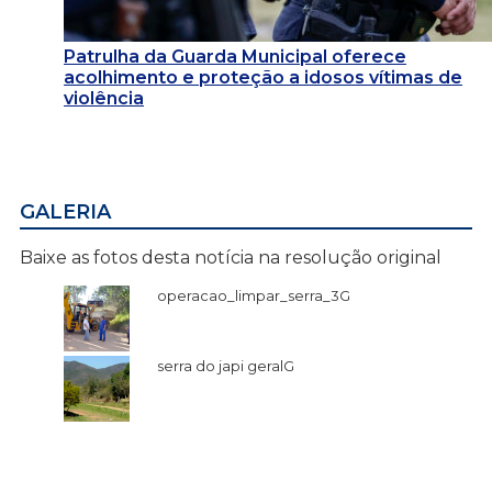
Patrulha da Guarda Municipal oferece
acolhimento e proteção a idosos vítimas de
violência
GALERIA
Baixe as fotos desta notícia na resolução original
operacao_limpar_serra_3G
serra do japi geralG