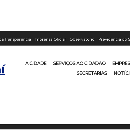
 da Transparência
Imprensa Oficial
Observatório
Previdência do 
A CIDADE
SERVIÇOS AO CIDADÃO
EMPRE
í
SECRETARIAS
NOTÍC