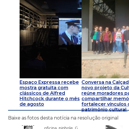
Espaço Expressa recebe
Conversa na Calçad
mostra gratuita com
novo projeto da Cul
clássicos de Alfred
reúne moradores p
Hitchcock durante o mês
compartilhar memór
de agosto
fortalecer vínculos
patrimônio cultural
Baixe as fotos desta notícia na resolução original
oficina_pinhole_G