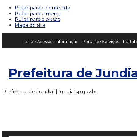
Pular para o conteúdo
Pular para o menu
Pular para a busca
Mapa do site
Lei de Acesso à Informação
Portal de Serviços
Portal
Prefeitura de Jundia
Prefeitura de Jundiaí | jundiai.sp.gov.br