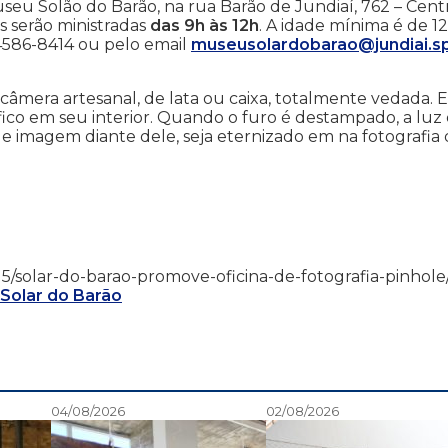
seu Solão do Barão, na rua Barão de Jundiaí, 762 – Cent
s serão ministradas
das 9h às 12h
. A idade mínima é de 12
 4586-8414 ou pelo email
museusolardobarao@jundiai.sp
 câmera artesanal, de lata ou caixa, totalmente vedada. E
ico em seu interior. Quando o furo é destampado, a luz
ue imagem diante dele, seja eternizado em na fotografia
/01/15/solar-do-barao-promove-oficina-de-fotografia-pinhole
 Solar do Barão
04/08/2026
02/08/2026