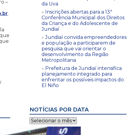
ro –
da Uva
Inscrições abertas para a 13ª
.br
.
Conferência Municipal dos Direitos
da Criança e do Adolescente de
Jundiaí
la
 que
Jundiaí convida empreendedores
 que
e população a participarem de
pesquisa que vai orientar o
desenvolvimento da Região
Metropolitana
Prefeitura de Jundiaí intensifica
planejamento integrado para
enfrentar os possíveis impactos do
/
El Niño
NOTÍCIAS POR DATA
Notícias
por
data