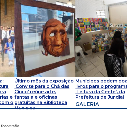
a:
Último mês da exposição
Munícipes podem doa
tura
‘Convite para o Chá das
livros para o program
ara
Cinco’ reúne arte,
‘Leitura da Gente’, da
ias e
fantasia e oficinas
Prefeitura de Jundiaí
 com o
gratuitas na Biblioteca
GALERIA
Municipal
fotografia