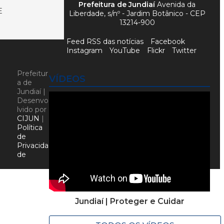
Prefeitura de Jundiaí
Avenida da
E
Liberdade, s/nº - Jardim Botânico - CEP
13214-900
Feed RSS das notícias
Facebook
Instagram
YouTube
Flickr
Twitter
Prefeitur
VÍDEOS
a de
Jundiaí |
Desenvo
lvido por
CIJUN
|
Política
de
Privacida
de
Jundiaí | Proteger e Cuidar