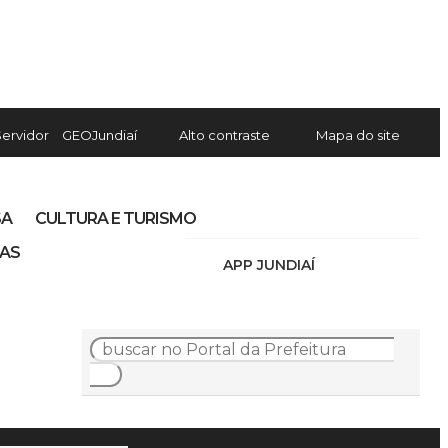
Servidor
GEOJundiaí
Alto contraste
Mapa do site
SA
CULTURA E TURISMO
IAS
APP JUNDIAÍ