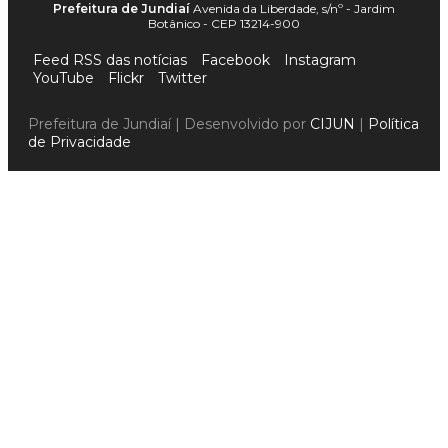
Prefeitura de Jundiaí
Avenida da Liberdade, s/nº - Jardim
Botânico - CEP 13214-900
Feed RSS das notícias
Facebook
Instagram
YouTube
Flickr
Twitter
Prefeitura de Jundiaí | Desenvolvido por
CIJUN
|
Política
de Privacidade