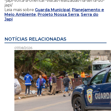
-japi-volta-a-orientar-visitas-realizadas-na-serra-do-
japi/
Leia mais sobre
Guarda Municipal
,
Planejamento e
Meio Ambiente
,
Projeto Nossa Serra
,
Serra do
Japi
NOTÍCIAS RELACIONADAS
07/08/2026