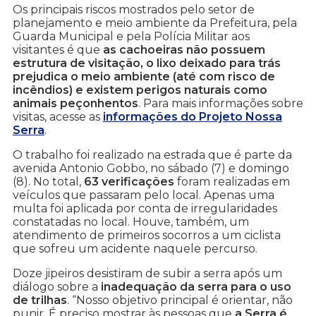
Os principais riscos mostrados pelo setor de
planejamento e meio ambiente da Prefeitura, pela
Guarda Municipal e pela Polícia Militar aos
visitantes é que
as cachoeiras não possuem
estrutura de visitação, o lixo deixado para trás
prejudica o meio ambiente (até com risco de
incêndios) e existem perigos naturais como
animais peçonhentos
. Para mais informações sobre
visitas, acesse as
informações do Projeto Nossa
Serra
.
O trabalho foi realizado na estrada que é parte da
avenida Antonio Gobbo, no sábado (7) e domingo
(8). No total,
63 verificações
foram realizadas em
veículos que passaram pelo local. Apenas uma
multa foi aplicada por conta de irregularidades
constatadas no local. Houve, também, um
atendimento de primeiros socorros a um ciclista
que sofreu um acidente naquele percurso.
Doze jipeiros desistiram de subir a serra após um
diálogo sobre a
inadequação da serra para o uso
de trilhas
. “Nosso objetivo principal é orientar, não
punir. É preciso mostrar às pessoas que
a Serra é