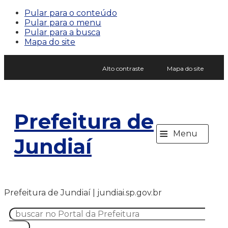
Pular para o conteúdo
Pular para o menu
Pular para a busca
Mapa do site
Alto contraste
Mapa do site
Prefeitura de
≡
Menu
Jundiaí
Prefeitura de Jundiaí | jundiai.sp.gov.br