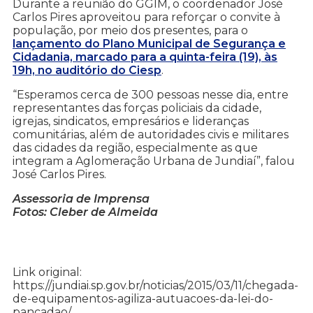
Durante a reunião do GGIM, o coordenador José
Carlos Pires aproveitou para reforçar o convite à
população, por meio dos presentes, para o
lançamento do Plano Municipal de Segurança e
Cidadania, marcado para a quinta-feira (19), às
19h, no auditório do Ciesp
.
“Esperamos cerca de 300 pessoas nesse dia, entre
representantes das forças policiais da cidade,
igrejas, sindicatos, empresários e lideranças
comunitárias, além de autoridades civis e militares
das cidades da região, especialmente as que
integram a Aglomeração Urbana de Jundiaí”, falou
José Carlos Pires.
Assessoria de Imprensa
Fotos: Cleber de Almeida
Link original:
https://jundiai.sp.gov.br/noticias/2015/03/11/chegada-
de-equipamentos-agiliza-autuacoes-da-lei-do-
pancadao/