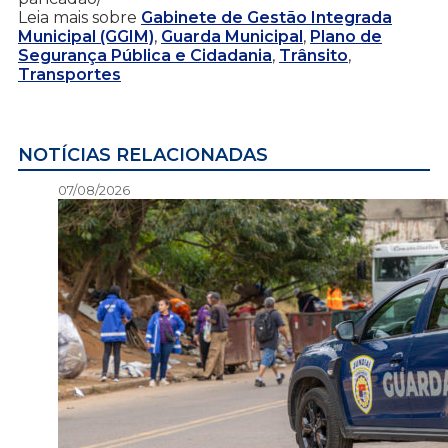
Leia mais sobre
Gabinete de Gestão Integrada
Municipal (GGIM)
,
Guarda Municipal
,
Plano de
Segurança Pública e Cidadania
,
Trânsito
,
Transportes
NOTÍCIAS RELACIONADAS
07/08/2026