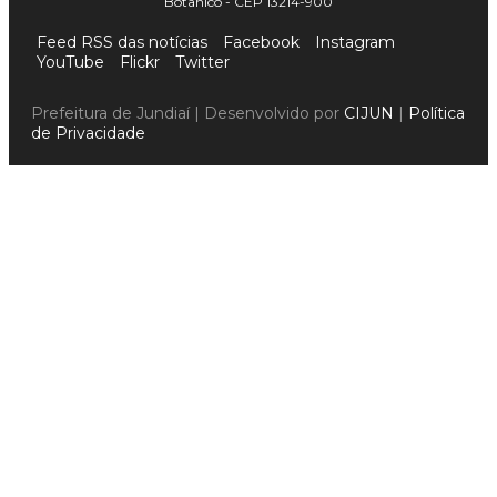
Botânico - CEP 13214-900
Feed RSS das notícias
Facebook
Instagram
YouTube
Flickr
Twitter
Prefeitura de Jundiaí | Desenvolvido por
CIJUN
|
Política
de Privacidade