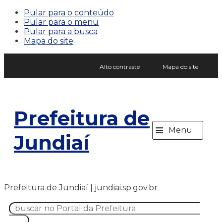
Pular para o conteúdo
Pular para o menu
Pular para a busca
Mapa do site
Alto contraste
Mapa do site
Prefeitura de
≡
Menu
Jundiaí
Prefeitura de Jundiaí | jundiai.sp.gov.br