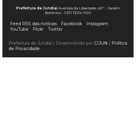
Prefeitura de Jundiaí
Avenida da Liberdade, s/nº - Jardim
Botânico - CEP 13214-900
Feed RSS das notícias
Facebook
Instagram
YouTube
Flickr
Twitter
Prefeitura de Jundiaí | Desenvolvido por
CIJUN
|
Política
de Privacidade