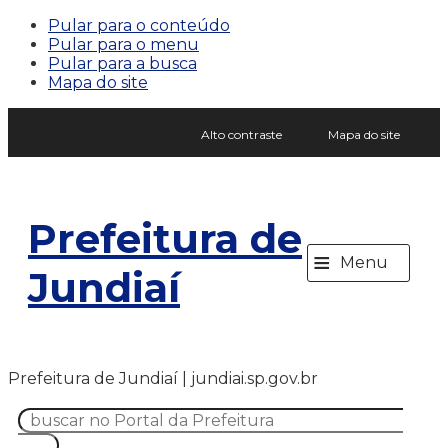
Pular para o conteúdo
Pular para o menu
Pular para a busca
Mapa do site
Alto contraste
Mapa do site
Prefeitura de
≡
Menu
Jundiaí
Prefeitura de Jundiaí | jundiai.sp.gov.br