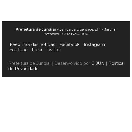
Prefeitura de Jundiaí
Avenida da Liberdade, s/nº - Jardim
Botânico - CEP 13214-900
Feed RSS das notícias
Facebook
Instagram
YouTube
Flickr
Twitter
Prefeitura de Jundiaí | Desenvolvido por
CIJUN
|
Política
de Privacidade