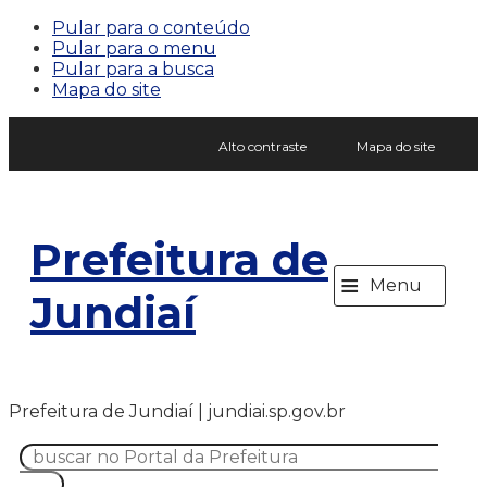
Pular para o conteúdo
Pular para o menu
Pular para a busca
Mapa do site
Alto contraste
Mapa do site
Prefeitura de
≡
Menu
Jundiaí
Prefeitura de Jundiaí | jundiai.sp.gov.br