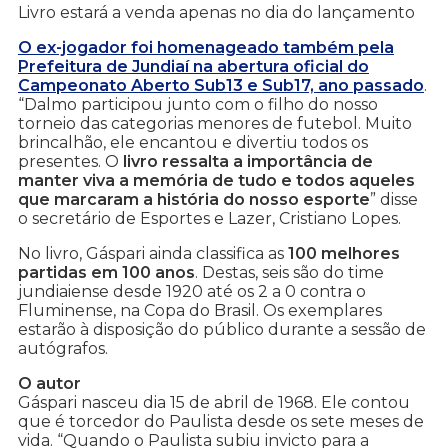
Livro estará a venda apenas no dia do lançamento
O ex-jogador foi homenageado também pela
Prefeitura de Jundiaí na abertura oficial do
Campeonato Aberto Sub13 e Sub17, ano passado
.
“Dalmo participou junto com o filho do nosso
torneio das categorias menores de futebol. Muito
brincalhão, ele encantou e divertiu todos os
presentes. O
livro ressalta a importância de
manter viva a memória de tudo e todos aqueles
que marcaram a história do nosso esporte
” disse
o secretário de Esportes e Lazer, Cristiano Lopes.
No livro, Gáspari ainda classifica as
100 melhores
partidas em 100 anos
. Destas, seis são do time
jundiaiense desde 1920 até os 2 a 0 contra o
Fluminense, na Copa do Brasil. Os exemplares
estarão à disposição do público durante a sessão de
autógrafos.
O autor
Gáspari nasceu dia 15 de abril de 1968. Ele contou
que é torcedor do Paulista desde os sete meses de
vida. “Quando o Paulista subiu invicto para a