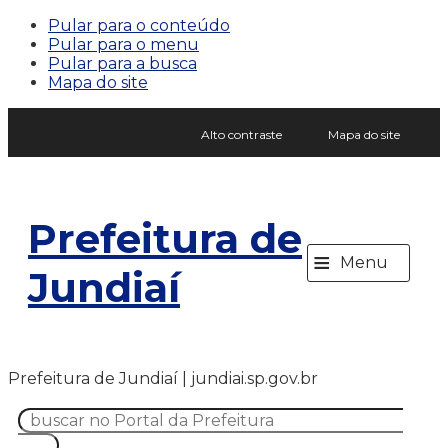
Pular para o conteúdo
Pular para o menu
Pular para a busca
Mapa do site
Alto contraste
Mapa do site
Prefeitura de
≡
Menu
Jundiaí
Prefeitura de Jundiaí | jundiai.sp.gov.br