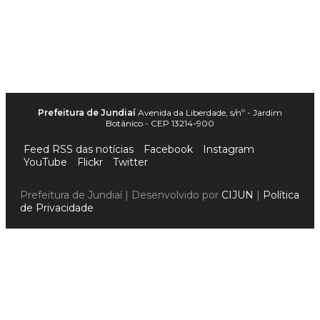
Prefeitura de Jundiaí
Avenida da Liberdade, s/nº - Jardim
Botânico - CEP 13214-900
Feed RSS das notícias
Facebook
Instagram
YouTube
Flickr
Twitter
Prefeitura de Jundiaí | Desenvolvido por
CIJUN
|
Política
de Privacidade