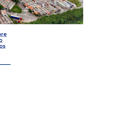
bre
o
vos