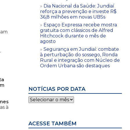
Dia Nacional da Saúde: Jundiaí
reforça a prevenção e investe R$
36,8 milhões em novas UBSs
Espaço Expressa recebe mostra
gratuita com clássicos de Alfred
icam
Hitchcock durante o mês de
agosto
Segurança em Jundiaí: combate
r
à perturbação do sossego, Ronda
Rural e integração com Núcleo de
Ordem Urbana são destaques
ta
am
NOTÍCIAS POR DATA
Notícias
omes
por
as à
data
ACESSE TAMBÉM