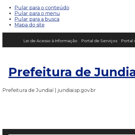
Pular para o conteúdo
Pular para o menu
Pular para a busca
Mapa do site
Lei de Acesso à Informação
Portal de Serviços
Portal
Prefeitura de Jundia
Prefeitura de Jundiaí | jundiai.sp.gov.br