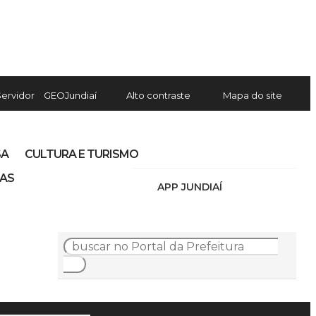
Servidor
GEOJundiaí
Alto contraste
Mapa do site
SA
CULTURA E TURISMO
IAS
APP JUNDIAÍ