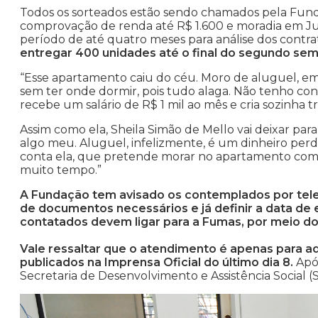
Todos os sorteados estão sendo chamados pela Fun
comprovação de renda até R$ 1.600 e moradia em J
período de até quatro meses para análise dos contra
entregar 400 unidades até o final do segundo sem
“Esse apartamento caiu do céu. Moro de aluguel, e
sem ter onde dormir, pois tudo alaga. Não tenho co
recebe um salário de R$ 1 mil ao mês e cria sozinha trê
Assim como ela, Sheila Simão de Mello vai deixar para
algo meu. Aluguel, infelizmente, é um dinheiro per
conta ela, que pretende morar no apartamento com a
muito tempo.”
A Fundação tem avisado os contemplados por telef
de documentos necessários e já definir a data de
contatados devem ligar para a Fumas, por meio do 
Vale ressaltar que o atendimento é apenas para a
publicados na Imprensa Oficial do último dia 8.
Apó
Secretaria de Desenvolvimento e Assistência Social 