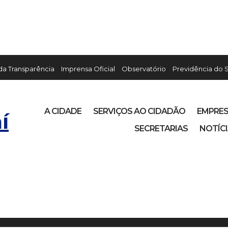
 da Transparência
Imprensa Oficial
Observatório
Previdência do 
A CIDADE
SERVIÇOS AO CIDADÃO
EMPRE
í
SECRETARIAS
NOTÍC