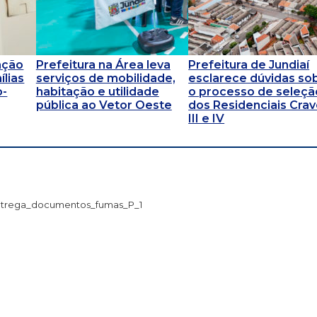
ação
Prefeitura na Área leva
Prefeitura de Jundiaí
ílias
serviços de mobilidade,
esclarece dúvidas so
o-
habitação e utilidade
o processo de seleçã
pública ao Vetor Oeste
dos Residenciais Cra
III e IV
trega_documentos_fumas_P_1
G