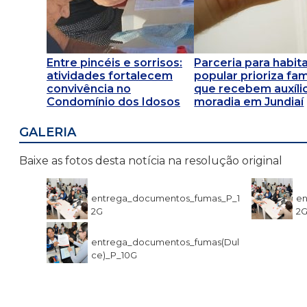
Entre pincéis e sorrisos:
Parceria para habit
atividades fortalecem
popular prioriza fam
convivência no
que recebem auxíli
Condomínio dos Idosos
moradia em Jundiaí
GALERIA
Baixe as fotos desta notícia na resolução original
entrega_documentos_fumas_P_1
en
2G
2
entrega_documentos_fumas(Dul
ce)_P_10G