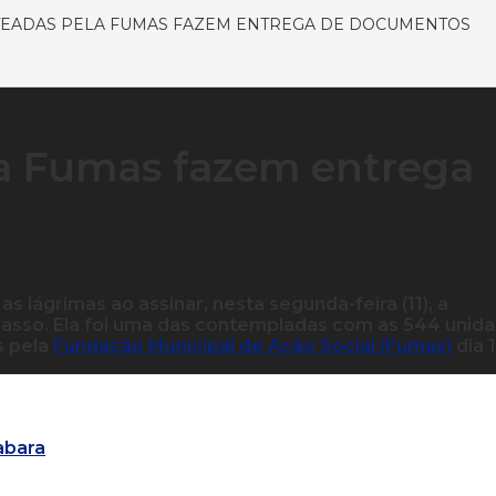
TEADAS PELA FUMAS FAZEM ENTREGA DE DOCUMENTOS
la Fumas fazem entrega
s lágrimas ao assinar, nesta segunda-feira (11), a
asso. Ela foi uma das contempladas com as 544 unid
s pela
Fundação Municipal de Ação Social (Fumas)
dia 
abara