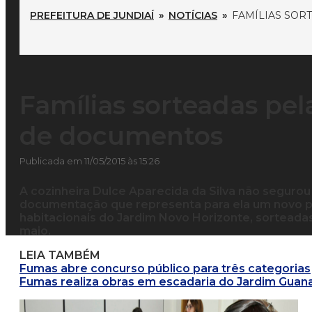
PREFEITURA DE JUNDIAÍ
»
NOTÍCIAS
»
FAMÍLIAS SOR
Famílias sorteadas pe
de documentos
Publicada em 11/05/2015 às 15:26
A cozinheira Dulce Aparecida da Silva não segurou a
documentação que representa para ela um novo p
habitacionais do Jardim Novo Horizonte, sorteada
maio.
LEIA TAMBÉM
Fumas abre concurso público para três categorias
Fumas realiza obras em escadaria do Jardim Guan