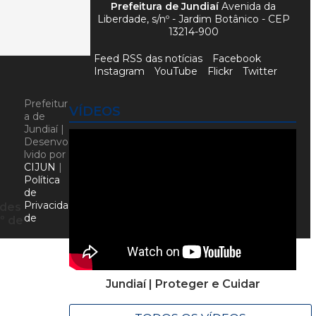
Prefeitura de Jundiaí
Avenida da
Liberdade, s/nº - Jardim Botânico - CEP
13214-900
Feed RSS das notícias
Facebook
Instagram
YouTube
Flickr
Twitter
Prefeitur
VÍDEOS
a de
Jundiaí |
Desenvo
lvido por
CIJUN
|
Política
de
Privacida
ades
de
1º de
Jundiaí | Proteger e Cuidar