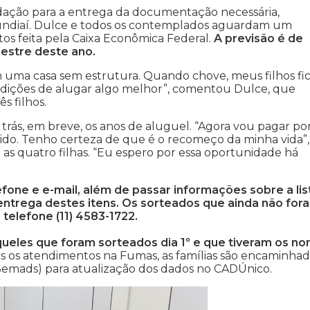
dação para a entrega da documentação necessária,
undiaí. Dulce e todos os contemplados aguardam um
tos feita pela Caixa Econômica Federal.
A previsão é de
estre deste ano.
m uma casa sem estrutura. Quando chove, meus filhos f
ndições de alugar algo melhor”, comentou Dulce, que
s filhos.
 trás, em breve, os anos de aluguel. “Agora vou pagar po
dido. Tenho certeza de que é o recomeço da minha vida”,
s quatro filhas. “Eu espero por essa oportunidade há
one e e-mail, além de passar informações sobre a lis
 entrega destes itens. Os sorteados que ainda não for
telefone (11) 4583-1722.
queles que foram sorteados dia 1º e que tiveram os n
s os atendimentos na Fumas, as famílias são encaminhad
(Semads) para atualização dos dados no CADÚnico.