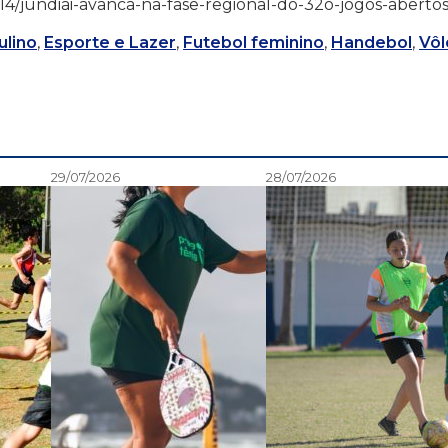
/05/14/jundiai-avanca-na-fase-regional-do-32o-jogos-aberto
ulino
,
Esporte e Lazer
,
Futebol feminino
,
Handebol
,
Vôl
29/07/2026
28/07/2026