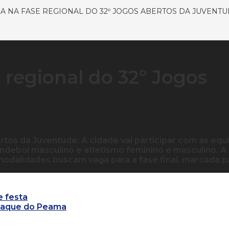
ÇA NA FASE REGIONAL DO 32º JOGOS ABERTOS DA JUVENT
 regional do 32º Jogos
ertos da Juventude. A cidade vai participar com as equ
andebol masculino e atletismo feminino e masculino. A
 modalidades buscam vaga para a fase final, marcada p
e festa
staque do Peama