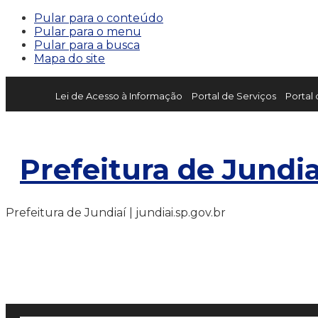
Pular para o conteúdo
Pular para o menu
Pular para a busca
Mapa do site
Lei de Acesso à Informação
Portal de Serviços
Portal
Prefeitura de Jundia
Prefeitura de Jundiaí | jundiai.sp.gov.br