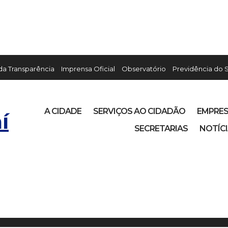
 da Transparência
Imprensa Oficial
Observatório
Previdência do 
A CIDADE
SERVIÇOS AO CIDADÃO
EMPRE
í
SECRETARIAS
NOTÍC