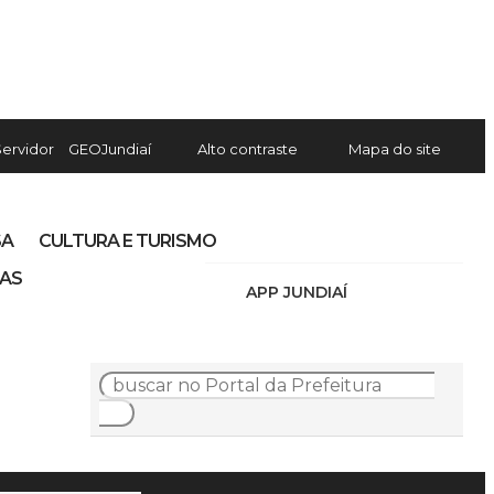
Servidor
GEOJundiaí
Alto contraste
Mapa do site
SA
CULTURA E TURISMO
IAS
APP JUNDIAÍ