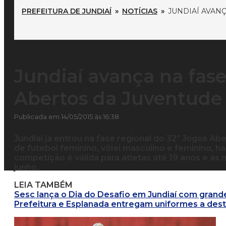
PREFEITURA DE JUNDIAÍ
»
NOTÍCIAS
»
JUNDIAÍ AVAN
Jundiaí avança na fase
Abertos da Juventude
Publicada em 14/05/2015 às 16:38
Jundiaí já entrou na fase regional do 32º Jogos Ab
de futebol feminino, vôlei masculino e feminino, h
competição é válida para atletas até 19 anos e as
junho.
LEIA TAMBÉM
Sesc lança o Dia do Desafio em Jundiaí com grand
Prefeitura e Esplanada entregam uniformes a de