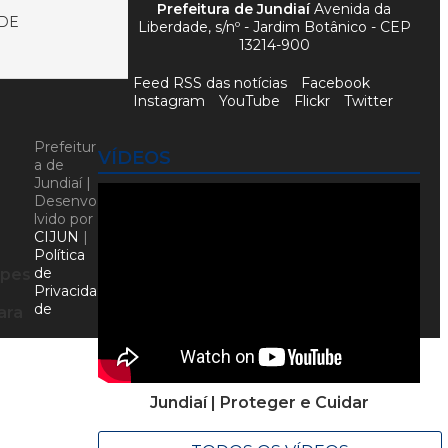
Prefeitura de Jundiaí
Avenida da
UDE
Liberdade, s/nº - Jardim Botânico - CEP
13214-900
Feed RSS das notícias
Facebook
Instagram
YouTube
Flickr
Twitter
Prefeitur
VÍDEOS
a de
Jundiaí |
Desenvo
lvido por
CIJUN
|
Política
de
ipes
Privacida
de
ara
Jundiaí | Proteger e Cuidar