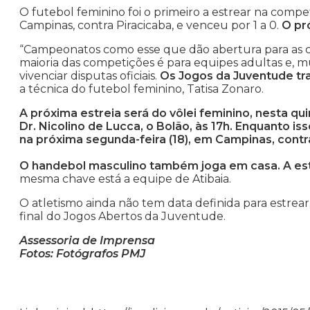
O futebol feminino foi o primeiro a estrear na compe
Campinas, contra Piracicaba, e venceu por 1 a 0.
O pró
“Campeonatos como esse que dão abertura para as ca
maioria das competições é para equipes adultas e, m
vivenciar disputas oficiais.
Os Jogos da Juventude t
a técnica do futebol feminino, Tatisa Zonaro.
A próxima estreia será do vôlei feminino, nesta quin
Dr. Nicolino de Lucca, o Bolão, às 17h. Enquanto i
na próxima segunda-feira (18), em Campinas, contr
O handebol masculino também joga em casa. A estre
mesma chave está a equipe de Atibaia.
O atletismo ainda não tem data definida para estrear 
final do Jogos Abertos da Juventude.
Assessoria de Imprensa
Fotos: Fotógrafos PMJ