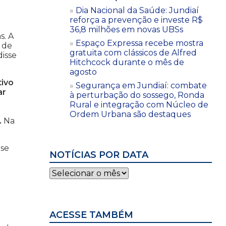
Dia Nacional da Saúde: Jundiaí
reforça a prevenção e investe R$
36,8 milhões em novas UBSs
s. A
Espaço Expressa recebe mostra
 de
gratuita com clássicos de Alfred
 disse
Hitchcock durante o mês de
agosto
tivo
Segurança em Jundiaí: combate
ar
à perturbação do sossego, Ronda
Rural e integração com Núcleo de
Ordem Urbana são destaques
.
Na
ase
NOTÍCIAS POR DATA
Notícias
por
data
ACESSE TAMBÉM