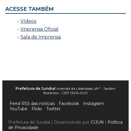
ACESSE TAMBÉM
Vídeos
Imprensa Oficial
Sala de Imprensa
Prefeitura de Jundiaí
Avenida da Liberdade, s/nº - Jardim
Botânico - CEP 13214-900
Feed RSS das notícias
Facebook
Instagram
YouTube
Flickr
Twitter
Prefeitura de Jundiaí | Desenvolvido por
CIJUN
|
Política
de Privacidade