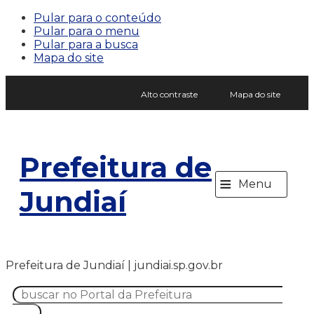
Pular para o conteúdo
Pular para o menu
Pular para a busca
Mapa do site
Alto contraste
Mapa do site
Prefeitura de
≡
Menu
Jundiaí
Prefeitura de Jundiaí | jundiai.sp.gov.br