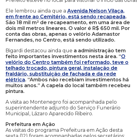
Prefeito esteve no local para vistoriar o início das obra
Ele lembrou ainda que a
Avenida Nelson Vilaça,
em frente ao Cemitério, está sendo recapeada
.
São 18 mil m² de recapeamento, em uma área de
dois mil metros lineares. O valor é R$ 650 mil. Por
conta das obras, apenas o velório Adamastor
Fernandes, no Centro, está sendo utilizado.
Bigardi destacou ainda que
a administração tem
feito importantes investimentos nesta área. “
O
velório do Centro também foi reformado, teve o
telhado trocado, pintura geral, instalação de
fraldário, substituição de fachada e da rede
elétrica
. “Ambos não recebiam investimentos há
muitos anos.” A capela do local também recebeu
pintura.
A visita ao Montenegro foi acompanhada pelo
superintendente adjunto do Serviço Funerário
Municipal, Lázaro Aparecido Ribeiro.
Prefeitura em Ação
As visitas do programa Prefeitura em Ação desta
sexta (12) foram acompanhadas pelos secretários: