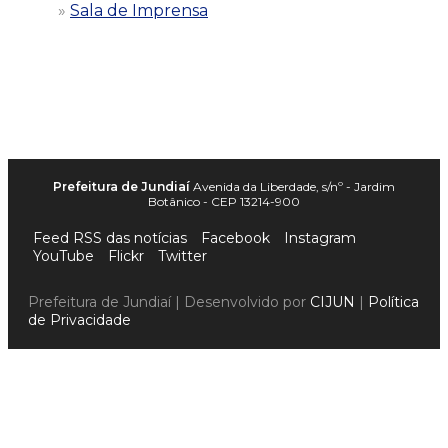
Sala de Imprensa
Prefeitura de Jundiaí
Avenida da Liberdade, s/nº - Jardim
Botânico - CEP 13214-900
Feed RSS das notícias
Facebook
Instagram
YouTube
Flickr
Twitter
Prefeitura de Jundiaí | Desenvolvido por
CIJUN
|
Política
de Privacidade