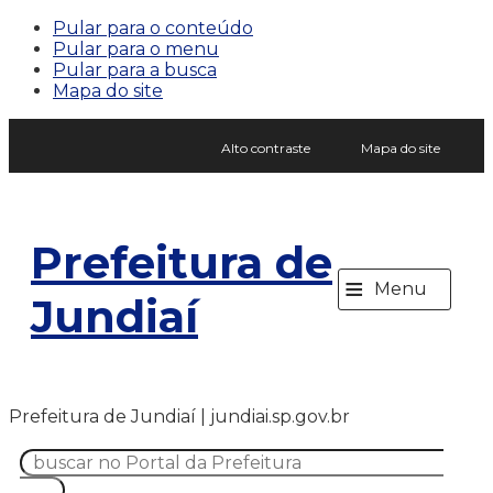
Pular para o conteúdo
Pular para o menu
Pular para a busca
Mapa do site
Alto contraste
Mapa do site
Prefeitura de
≡
Menu
Jundiaí
Prefeitura de Jundiaí | jundiai.sp.gov.br