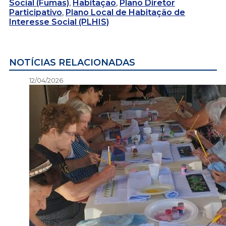
Social (Fumas)
,
Habitação
,
Plano Diretor
Participativo
,
Plano Local de Habitação de
Interesse Social (PLHIS)
NOTÍCIAS RELACIONADAS
12/04/2026