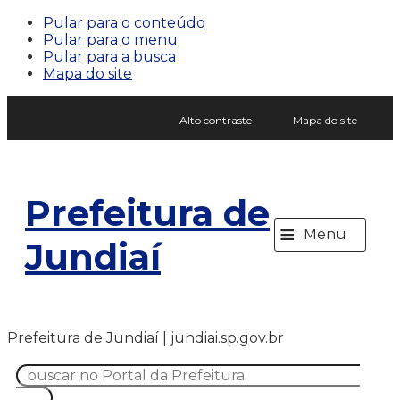
Pular para o conteúdo
Pular para o menu
Pular para a busca
Mapa do site
Alto contraste
Mapa do site
Prefeitura de
≡
Menu
Jundiaí
Prefeitura de Jundiaí | jundiai.sp.gov.br