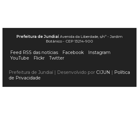
Prefeitura de Jundiaí
Avenida da Liberdade, s/nº - Jardim
Botânico - CEP 13214-900
Feed RSS das notícias
Facebook
Instagram
YouTube
Flickr
Twitter
Prefeitura de Jundiaí | Desenvolvido por
CIJUN
|
Política
de Privacidade