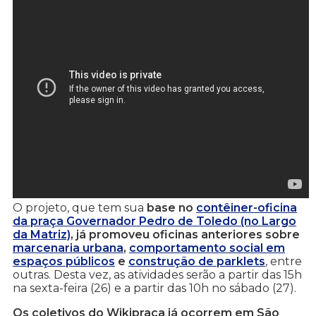
O projeto, que tem sua
base no
contêiner-oficina
da praça Governador Pedro de Toledo (no Largo
da Matriz)
, já promoveu oficinas anteriores sobre
marcenaria urbana
,
comportamento social em
espaços públicos
e
construção de parklets
, entre
outras. Desta vez, as atividades serão a partir das 15h
na sexta-feira (26) e a partir das 10h no sábado (27).
Os coletivos do Wikipraça já ocorrem em São