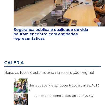
Segurança pública e qualidade de vida
pautam encontro com entidades
representativas
GALERIA
Baixe as fotos desta notícia na resolução original
destaqueparklets_no_centro_das_artes_P_86
G
parklets_no_centro_das_artes_P_273G