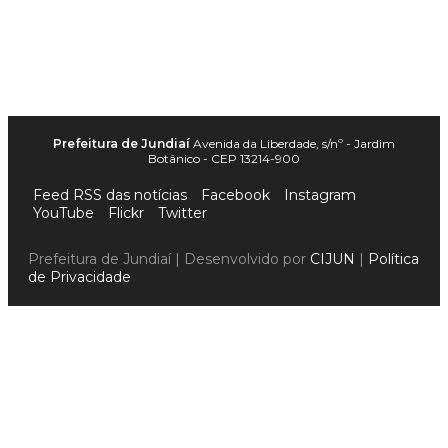
Prefeitura de Jundiaí
Avenida da Liberdade, s/nº - Jardim
Botânico - CEP 13214-900
Feed RSS das notícias
Facebook
Instagram
YouTube
Flickr
Twitter
Prefeitura de Jundiaí | Desenvolvido por
CIJUN
|
Política
de Privacidade