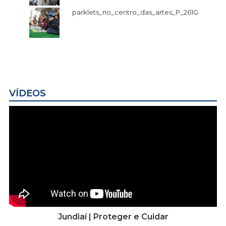
parklets_no_centro_das_artes_P_261G
VÍDEOS
Jundiaí | Proteger e Cuidar