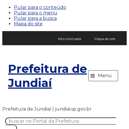
Pular para o conteúdo
Pular para o menu
Pular para a busca
Mapa do site
Alto contraste
Mapa do site
Prefeitura de
≡
Menu
Jundiaí
Prefeitura de Jundiaí | jundiai.sp.gov.br