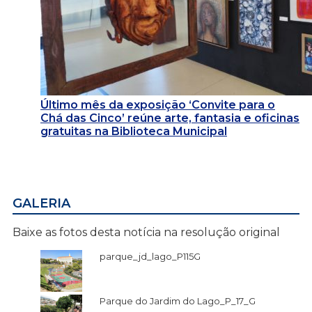
Último mês da exposição ‘Convite para o
Chá das Cinco’ reúne arte, fantasia e oficinas
gratuitas na Biblioteca Municipal
GALERIA
Baixe as fotos desta notícia na resolução original
parque_jd_lago_P115G
Parque do Jardim do Lago_P_17_G