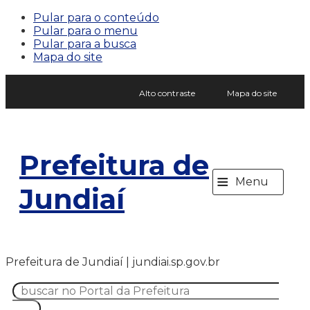
Pular para o conteúdo
Pular para o menu
Pular para a busca
Mapa do site
Alto contraste
Mapa do site
Prefeitura de
≡
Menu
Jundiaí
Prefeitura de Jundiaí | jundiai.sp.gov.br