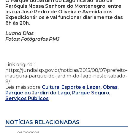
O Parque do Jardim do Lago fica ao lado da
Paróquia Nossa Senhora do Montenegro, entre
as rua José Pedro de Oliveira e Avenida dos
Expedicionários e vai funcionar diariamente das
6h às 20h.
Luana Dias
Fotos: Fotógrafos PMJ
Link original:
https://jundiai.sp.gov.br/noticias/2015/08/07/prefeito-
inaugura-parque-do-jardim-do-lago-neste-sabado-
8/
Leia mais sobre
Cultura
,
Esporte e Lazer
,
Obras
,
Parque do Jardim do Lago
,
Parque Seguro
,
Serviços Públicos
NOTÍCIAS RELACIONADAS
06/08/2026