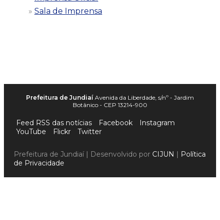
Sala de Imprensa
Prefeitura de Jundiaí
Avenida da Liberdade, s/nº - Jardim
Botânico - CEP 13214-900
Feed RSS das notícias
Facebook
Instagram
YouTube
Flickr
Twitter
Prefeitura de Jundiaí | Desenvolvido por
CIJUN
|
Política
de Privacidade