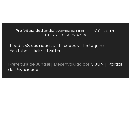
Prefeitura de Jundiaí
Avenida da Liberdade, s/nº - Jardim
Botânico - CEP 13214-900
Feed RSS das notícias
Facebook
Instagram
YouTube
Flickr
Twitter
Prefeitura de Jundiaí | Desenvolvido por
CIJUN
|
Política
de Privacidade