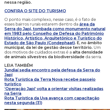
nessa região.
CONFIRA O SITE DO TURISMO
O ponto mais complexo, nesse caso, é o fato de
esses bairros rurais estarem dentro da
área da
Serra do Japi, tombada como monumento natural
em 1983 pelo Conselho de Defesa do Patrimônio
Histórico, Artístico, Arquitetônico e Turístico do
Estado de São Paulo (Condephaat)
. E, no âmbito
municipal, da lei de gestão desse território.
Um
dos motivos de cuidados extras é a
alta densidade
de animais silvestres da biodiversidade
da serra.
LEIA TAMBÉM
Jundiaí sedia encontro pela defesa da Serra do
Japi
Rota Turística da Terra Nova recebe passeio
turístico
‘Operação Japi’ volta a orientar visitas realizadas
na Serra
Rota Turística da Uva avança com capacitação
nesta segunda (31)