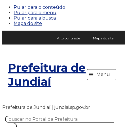
Pular para o conteúdo
Pular para o menu
Pular para a busca
Mapa do site
Alto contraste
Mapa do site
Prefeitura de
≡
Menu
Jundiaí
Prefeitura de Jundiaí | jundiai.sp.gov.br