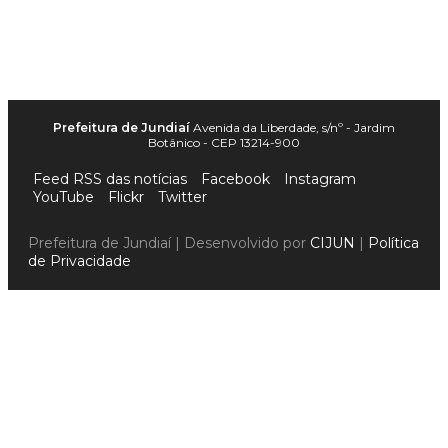
Prefeitura de Jundiaí
Avenida da Liberdade, s/nº - Jardim
Botânico - CEP 13214-900
Feed RSS das notícias
Facebook
Instagram
YouTube
Flickr
Twitter
Prefeitura de Jundiaí | Desenvolvido por
CIJUN
|
Política
de Privacidade