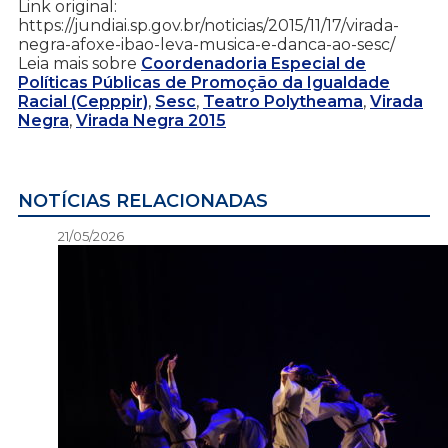
Link original:
https://jundiai.sp.gov.br/noticias/2015/11/17/virada-
negra-afoxe-ibao-leva-musica-e-danca-ao-sesc/
Leia mais sobre
Coordenadoria Especial de
Políticas Públicas de Promoção da Igualdade
Racial (Cepppir)
,
Sesc
,
Teatro Polytheama
,
Virada
Negra
,
Virada Negra 2015
NOTÍCIAS RELACIONADAS
21/05/2026