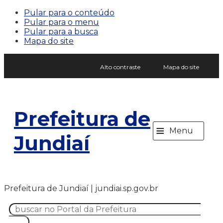
Pular para o conteúdo
Pular para o menu
Pular para a busca
Mapa do site
Alto contraste
Mapa do site
Prefeitura de
≡
Menu
Jundiaí
Prefeitura de Jundiaí | jundiai.sp.gov.br