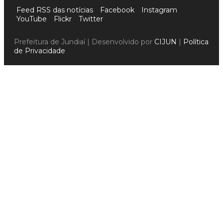
Feed RSS das notícias
Facebook
Instagram
YouTube
Flickr
Twitter
Prefeitura de Jundiaí | Desenvolvido por
CIJUN
|
Política
de Privacidade