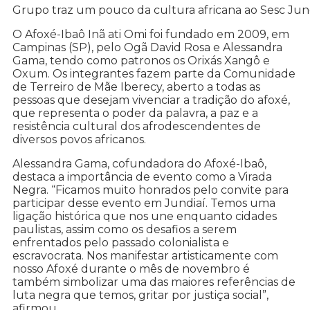
Grupo traz um pouco da cultura africana ao Sesc Jun
O Afoxé-Ibaô Inã ati Omi foi fundado em 2009, em
Campinas (SP), pelo Ogã David Rosa e Alessandra
Gama, tendo como patronos os Orixás Xangô e
Oxum. Os integrantes fazem parte da Comunidade
de Terreiro de Mãe Iberecy, aberto a todas as
pessoas que desejam vivenciar a tradição do afoxé,
que representa o poder da palavra, a paz e a
resistência cultural dos afrodescendentes de
diversos povos africanos.
Alessandra Gama, cofundadora do Afoxé-Ibaô,
destaca a importância de evento como a Virada
Negra. “Ficamos muito honrados pelo convite para
participar desse evento em Jundiaí. Temos uma
ligação histórica que nos une enquanto cidades
paulistas, assim como os desafios a serem
enfrentados pelo passado colonialista e
escravocrata. Nos manifestar artisticamente com
nosso Afoxé durante o mês de novembro é
também simbolizar uma das maiores referências de
luta negra que temos, gritar por justiça social”,
afirmou.