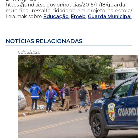
https://jundiai.sp.gov.br/noticias/2015/11/18/guarda-
municipal-ressalta-cidadania-em-projeto-na-escola/
Leia mais sobre
Educação
,
Emeb
,
Guarda Municipal
NOTÍCIAS RELACIONADAS
07/08/2026