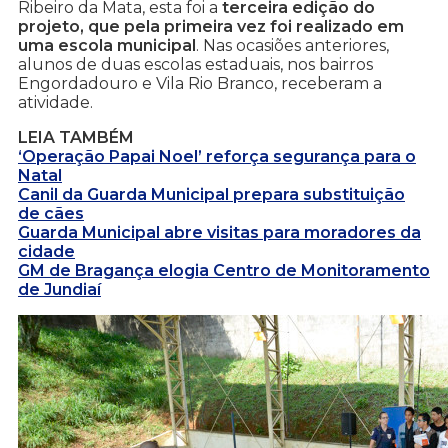
Ribeiro da Mata, esta foi a
terceira edição do
projeto, que pela primeira vez foi realizado em
uma escola municipal
. Nas ocasiões anteriores,
alunos de duas escolas estaduais, nos bairros
Engordadouro e Vila Rio Branco, receberam a
atividade.
LEIA TAMBÉM
‘Operação Papai Noel’ reforça segurança para o
Natal
Canil da Guarda Municipal prepara substituição
de cães
Guarda Municipal abre visitas para moradores da
cidade
GM de Bragança elogia Centro de Monitoramento
de Jundiaí