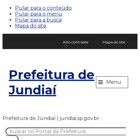
Pular para o conteúdo
Pular para o menu
Pular para a busca
Mapa do site
Alto contraste
Mapa do site
Prefeitura de
≡
Menu
Jundiaí
Prefeitura de Jundiaí | jundiai.sp.gov.br