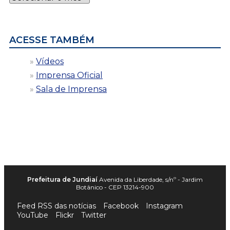
por
data
ACESSE TAMBÉM
Vídeos
Imprensa Oficial
Sala de Imprensa
Prefeitura de Jundiaí
Avenida da Liberdade, s/nº - Jardim
Botânico - CEP 13214-900
Feed RSS das notícias
Facebook
Instagram
YouTube
Flickr
Twitter