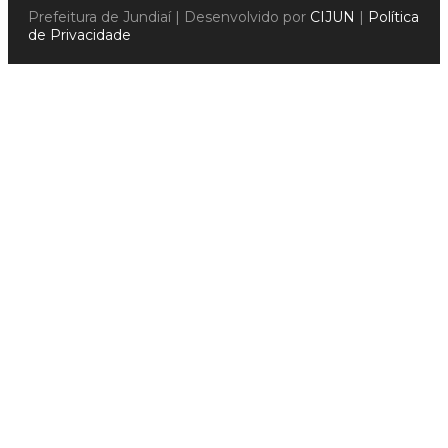
Prefeitura de Jundiaí | Desenvolvido por
CIJUN
|
Política
de Privacidade