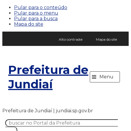
Pular para o conteúdo
Pular para o menu
Pular para a busca
Mapa do site
Alto contraste
Mapa do site
Prefeitura de
≡
Menu
Jundiaí
Prefeitura de Jundiaí | jundiai.sp.gov.br