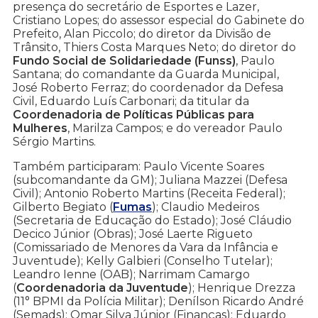
presença do secretário de Esportes e Lazer,
Cristiano Lopes; do assessor especial do Gabinete do
Prefeito, Alan Piccolo; do diretor da Divisão de
Trânsito, Thiers Costa Marques Neto; do diretor do
Fundo Social de Solidariedade (Funss)
, Paulo
Santana; do comandante da Guarda Municipal,
José Roberto Ferraz; do coordenador da Defesa
Civil, Eduardo Luís Carbonari; da titular da
Coordenadoria de Políticas Públicas para
Mulheres
, Marilza Campos; e do vereador Paulo
Sérgio Martins.
Também participaram: Paulo Vicente Soares
(subcomandante da GM); Juliana Mazzei (Defesa
Civil); Antonio Roberto Martins (Receita Federal);
Gilberto Begiato (
Fumas
); Claudio Medeiros
(Secretaria de Educação do Estado); José Cláudio
Decico Júnior (Obras); José Laerte Rigueto
(Comissariado de Menores da Vara da Infância e
Juventude); Kelly Galbieri (Conselho Tutelar);
Leandro Ienne (OAB); Narrimam Camargo
(
Coordenadoria da Juventude
); Henrique Drezza
(11° BPMI da Polícia Militar); Denílson Ricardo André
(Semads); Omar Silva Júnior (Finanças); Eduardo