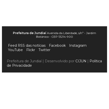
Prefeitura de Jundiaí
Avenida da Liberdade, s/nº - Jardim
Botânico - CEP 13214-900
Feed RSS das notícias
Facebook
Instagram
YouTube
Flickr
Twitter
Prefeitura de Jundiaí | Desenvolvido por
CIJUN
|
Política
de Privacidade