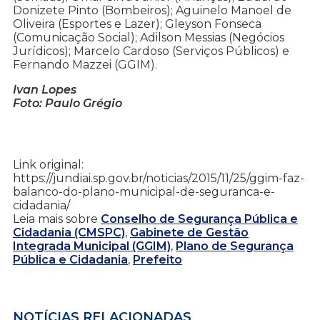
Donizete Pinto (Bombeiros); Aguinelo Manoel de
Oliveira (Esportes e Lazer); Gleyson Fonseca
(Comunicação Social); Adilson Messias (Negócios
Jurídicos); Marcelo Cardoso (Serviços Públicos) e
Fernando Mazzei (GGIM).
Ivan Lopes
Foto: Paulo Grégio
Link original:
https://jundiai.sp.gov.br/noticias/2015/11/25/ggim-faz-
balanco-do-plano-municipal-de-seguranca-e-
cidadania/
Leia mais sobre
Conselho de Segurança Pública e
Cidadania (CMSPC)
,
Gabinete de Gestão
Integrada Municipal (GGIM)
,
Plano de Segurança
Pública e Cidadania
,
Prefeito
NOTÍCIAS RELACIONADAS