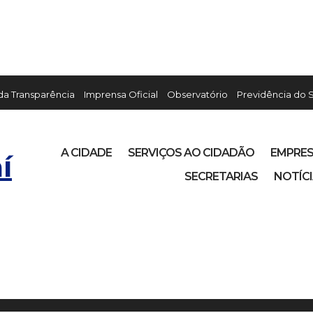
 da Transparência
Imprensa Oficial
Observatório
Previdência do 
A CIDADE
SERVIÇOS AO CIDADÃO
EMPRE
í
SECRETARIAS
NOTÍC