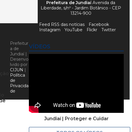
Prefeitura de Jundiaí
Avenida da
Liberdade, s/nº - Jardim Botânico - CEP
13214-900
Feed RSS das notícias
Facebook
Instagram
YouTube
Flickr
Twitter
Prefeitur
VÍDEOS
a de
Jundiaí |
Desenvo
lvido por
CIJUN
|
ação
Política
de
Privacida
de
No
nde
Jundiaí | Proteger e Cuidar