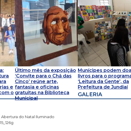
a:
Último mês da exposição
Munícipes podem doa
tura
‘Convite para o Chá das
livros para o program
ara
Cinco’ reúne arte,
‘Leitura da Gente’, da
ias e
fantasia e oficinas
Prefeitura de Jundiaí
 com o
gratuitas na Biblioteca
GALERIA
Municipal
Abertura do Natal Iluminado
15_126g