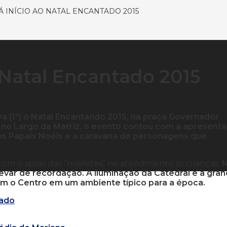
 INÍCIO AO NATAL ENCANTADO 2015
o Natal Encantado 2015
eira (1º) o Natal Encantando 2015, na praça Governador
 no Largo da Matriz, o evento contou com a apresent
 dos Papais Noéis e a caravana de personagens que
om o apoio das “noeletes” no atendimento às crianças.
 levar de recordação. A iluminação da Catedral e a gra
mam o Centro em um ambiente típico para a época.
tado