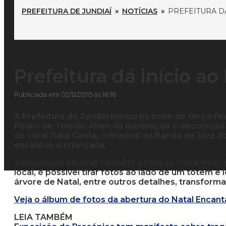
PREFEITURA DE JUNDIAÍ
»
NOTÍCIAS
»
PREFEITURA DÁ
Prefeitura dá início a
Publicada em 02/12/2015 às 16:16
A Prefeitura de Jundiaí iniciou na noite de terça-f
Pedro de Toledo. Além da iluminação e decoração
do coral Itália Canta, o musical da Banda de Jazz
encantou a criançada.
A decoração envolve também a Casa do Papai Noel, c
local, é possível tirar fotos ao lado de um totem e
árvore de Natal, entre outros detalhes, transfor
Veja o álbum de fotos da abertura do Natal Encan
LEIA TAMBÉM