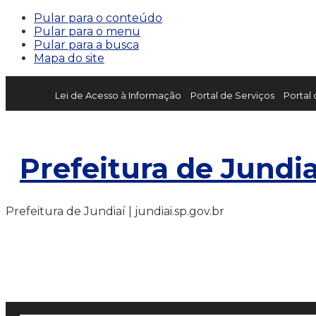
Pular para o conteúdo
Pular para o menu
Pular para a busca
Mapa do site
Lei de Acesso à Informação
Portal de Serviços
Portal
Prefeitura de Jundia
Prefeitura de Jundiaí | jundiai.sp.gov.br