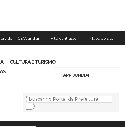
Servidor
GEOJundiaí
Alto contraste
Mapa do site
SA
CULTURA E TURISMO
IAS
APP JUNDIAÍ