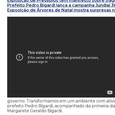
Exposição de Presépios tem manifesto sobre trag
Prefeito Pedro Bigardi lança a campanha Jundiaí 
Exposição de Árvores de Natal mostra surpresas n
governo. Transformamos em um ambiente com ativida
prefeito Pedro Bigardi, acompanhado da primeira-da
Margarete Geraldo Bigardi.