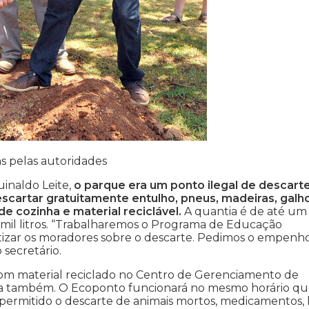
s pelas autoridades
uinaldo Leite,
o parque era um ponto ilegal de descart
scartar gratuitamente entulho, pneus, madeiras, galho
de cozinha e material reciclável.
A quantia é de até um
 mil litros. “Trabalharemos o Programa de Educação
ntizar os moradores sobre o descarte. Pedimos o empenh
 secretário.
 com material reciclado no Centro de Gerenciamento de
erna também. O Ecoponto funcionará no mesmo horário qu
permitido o descarte de animais mortos, medicamentos, l