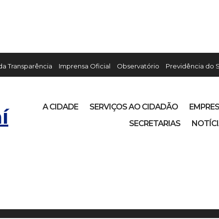
 da Transparência
Imprensa Oficial
Observatório
Previdência do 
A CIDADE
SERVIÇOS AO CIDADÃO
EMPRE
í
SECRETARIAS
NOTÍC