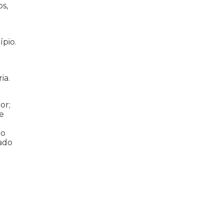
s,
pio.
ia.
or;
e
do
ado