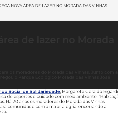
REGA NOVA ÁREA DE LAZER NO MORADA DAS VINHAS
área de lazer no Morada
 para os moradores do Morada das Vinhas. Junto com a
tregou o Parque Ecológico Morada das Vinhas José
ndo Social de Solidariedade
, Margarete Geraldo Bigardi
ica de esportes e cuidado com meio ambiente. “Habitaç
ias. Há 20 anos os moradores do Morada das Vinhas
ara comunidade com a maior alegria, encerrando a
ito.