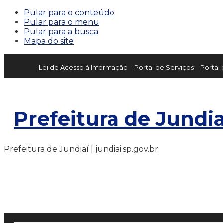
Pular para o conteúdo
Pular para o menu
Pular para a busca
Mapa do site
Lei de Acesso à Informação
Portal de Serviços
Portal
Prefeitura de Jundia
Prefeitura de Jundiaí | jundiai.sp.gov.br