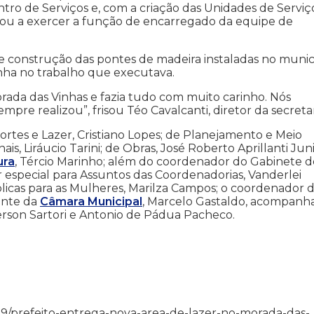
ro de Serviços e, com a criação das Unidades de Serviço
ssou a exercer a função de encarregado da equipe de
 construção das pontes de madeira instaladas no municí
inha no trabalho que executava.
ada das Vinhas e fazia tudo com muito carinho. Nós
re realizou”, frisou Téo Cavalcanti, diretor da secretar
ortes e Lazer, Cristiano Lopes; de Planejamento e Meio
s, Liráucio Tarini; de Obras, José Roberto Aprillanti Juni
ura
, Tércio Marinho; além do coordenador do Gabinete d
or especial para Assuntos das Coordenadorias, Vanderlei
úblicas para as Mulheres, Marilza Campos; o coordenador 
ente da
Câmara Municipal
, Marcelo Gastaldo, acompanh
Gerson Sartori e Antonio de Pádua Pacheco.
/12/19/prefeito-entrega-nova-area-de-lazer-no-morada-das-