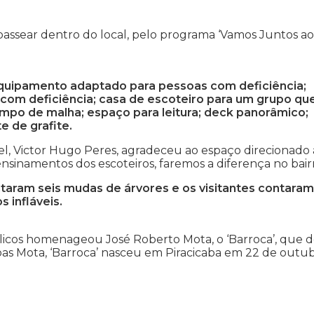
passear dentro do local, pelo programa ‘Vamos Juntos ao
equipamento adaptado para pessoas com deficiência;
com deficiência; casa de escoteiro para um grupo qu
campo de malha; espaço para leitura; deck panorâmico;
 de grafite.
l, Victor Hugo Peres, agradeceu ao espaço direcionado
nsinamentos dos escoteiros, faremos a diferença no bairr
ntaram seis mudas de árvores e os visitantes contaram
 infláveis.
licos homenageou José Roberto Mota, o ‘Barroca’, que 
oas Mota, ‘Barroca’ nasceu em Piracicaba em 22 de outu