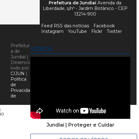
Prefeitura de Jundiaí
Avenida da
Liberdade, s/nº - Jardim Botânico - CEP
13214-900
Feed RSS das notícias
Facebook
Instagram
YouTube
Flickr
Twitter
Prefeitur
VÍDEOS
a de
Jundiaí |
Desenvo
lvido por
CIJUN
|
Política
de
Privacida
de
,
ão
Jundiaí | Proteger e Cuidar