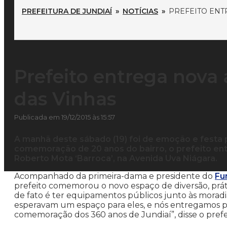
PREFEITURA DE JUNDIAÍ
»
NOTÍCIAS
»
PREFEITO ENT
Prefeito entrega nova 
das Vinhas
Publicada em 19/12/2015 às 15:57
A manhã deste sábado (19) foi de emoção e festa
comemoração de 20 anos do bairro, o prefeito en
Roberto Mota ‘Barroca’, na Avenida Uva Niágara.
Acompanhado da primeira-dama e presidente do
Fu
prefeito comemorou o novo espaço de diversão, prát
de fato é ter equipamentos públicos junto às morad
esperavam um espaço para eles, e nós entregamos p
comemoração dos 360 anos de Jundiaí”, disse o prefe