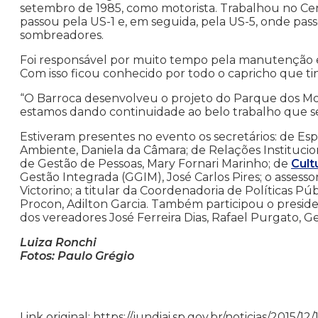
setembro de 1985, como motorista. Trabalhou no Cent
passou pela US-1 e, em seguida, pela US-5, onde pa
sombreadores.
Foi responsável por muito tempo pela manutenção e
Com isso ficou conhecido por todo o capricho que t
“O Barroca desenvolveu o projeto do Parque dos Mor
estamos dando continuidade ao belo trabalho que semp
Estiveram presentes no evento os secretários: de Esp
Ambiente, Daniela da Câmara; de Relações Institucionai
de Gestão de Pessoas, Mary Fornari Marinho; de
Cult
Gestão Integrada (GGIM), José Carlos Pires; o assess
Victorino; a titular da Coordenadoria de Políticas P
Procon, Adilton Garcia. Também participou o presid
dos vereadores José Ferreira Dias, Rafael Purgato, 
Luiza Ronchi
Fotos: Paulo Grégio
Link original: https://jundiai.sp.gov.br/noticias/2015