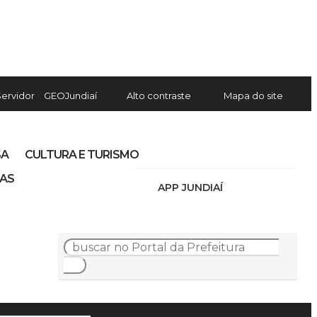
Servidor
GEOJundiaí
Alto contraste
Mapa do site
SA
CULTURA E TURISMO
IAS
APP JUNDIAÍ