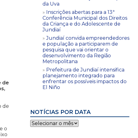
da Uva
Inscrições abertas para a 13ª
Conferência Municipal dos Direitos
da Criança e do Adolescente de
Jundiaí
Jundiaí convida empreendedores
e população a participarem de
pesquisa que vai orientar o
desenvolvimento da Região
Metropolitana
Prefeitura de Jundiaí intensifica
planejamento integrado para
enfrentar os possíveis impactos do
e de
El Niño
s,
o de
NOTÍCIAS POR DATA
Notícias
por
e o
data
ixo