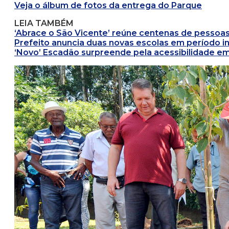
Veja o álbum de fotos da entrega do Parque
LEIA TAMBÉM
‘Abrace o São Vicente’ reúne centenas de pessoa
Prefeito anuncia duas novas escolas em período in
‘Novo’ Escadão surpreende pela acessibilidade em 