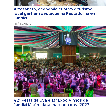
Artesanato, economia criativa e turismo
local ganham destaque na Festa Julina em
Jundiaí
06/07/2026
42ª Festa da Uva e 13ª Expo Vinhos de
Jundiaí já têm data marcada para 2027