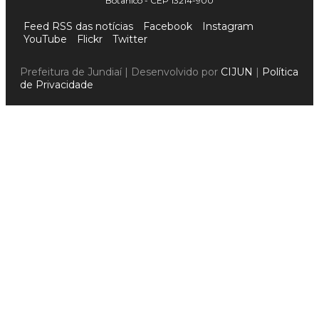
Botânico - CEP 13214-900
Feed RSS das notícias
Facebook
Instagram
YouTube
Flickr
Twitter
Prefeitura de Jundiaí | Desenvolvido por
CIJUN
|
Política
de Privacidade