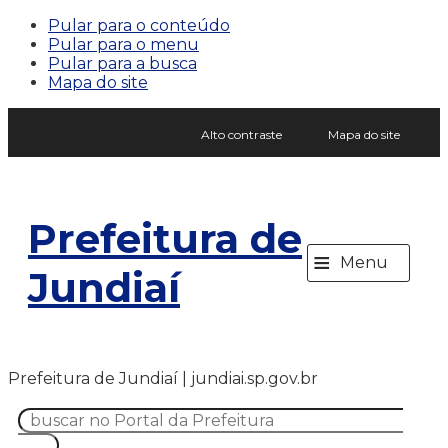
Pular para o conteúdo
Pular para o menu
Pular para a busca
Mapa do site
Alto contraste
Mapa do site
Prefeitura de
≡
Menu
Jundiaí
Prefeitura de Jundiaí | jundiai.sp.gov.br