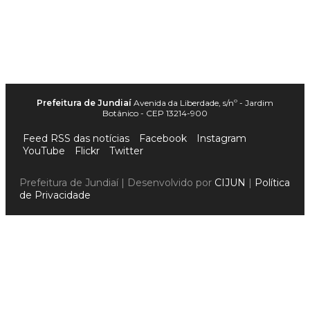
Prefeitura de Jundiaí
Avenida da Liberdade, s/nº - Jardim
Botânico - CEP 13214-900
Feed RSS das notícias
Facebook
Instagram
YouTube
Flickr
Twitter
Prefeitura de Jundiaí | Desenvolvido por
CIJUN
|
Política
de Privacidade