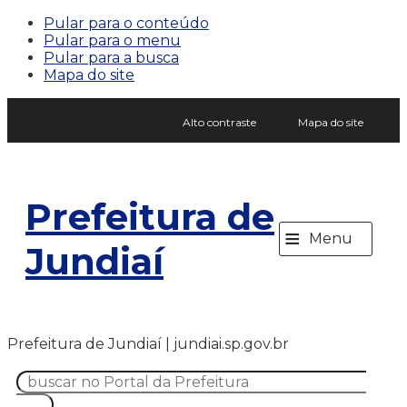
Pular para o conteúdo
Pular para o menu
Pular para a busca
Mapa do site
Alto contraste
Mapa do site
Prefeitura de
≡
Menu
Jundiaí
Prefeitura de Jundiaí | jundiai.sp.gov.br