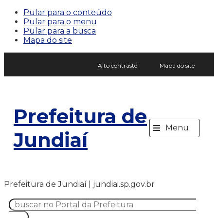
Pular para o conteúdo
Pular para o menu
Pular para a busca
Mapa do site
Alto contraste
Mapa do site
Prefeitura de
≡
Menu
Jundiaí
Prefeitura de Jundiaí | jundiai.sp.gov.br