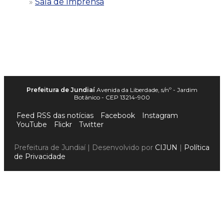
Sala de Imprensa
Prefeitura de Jundiaí
Avenida da Liberdade, s/nº - Jardim
Botânico - CEP 13214-900
Feed RSS das notícias
Facebook
Instagram
YouTube
Flickr
Twitter
Prefeitura de Jundiaí | Desenvolvido por
CIJUN
|
Política
de Privacidade