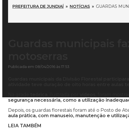
PREFEITURA DE JUNDIAÍ
»
NOTÍCIAS
»
GUARDAS MUNI
Guardas municipais fa
motoserras
Publicada em 08/04/2016 às 17:53
Guardas municipais da Divisão Florestal particip
atividade teve duração de oito horas entre aulas te
Na grade
teórica
, ilustrada por
vídeos
, foram mostr
segurança necessária, como a utilização inadequ
Depois, os guardas florestais foram até o Posto de A
aula prática, com manuseio, manutenção e utiliza
LEIA TAMBÉM