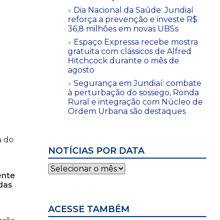
Dia Nacional da Saúde: Jundiaí
reforça a prevenção e investe R$
36,8 milhões em novas UBSs
Espaço Expressa recebe mostra
gratuita com clássicos de Alfred
Hitchcock durante o mês de
agosto
Segurança em Jundiaí: combate
à perturbação do sossego, Ronda
Rural e integração com Núcleo de
Ordem Urbana são destaques
a do
NOTÍCIAS POR DATA
Notícias
ente
por
das
data
ACESSE TAMBÉM