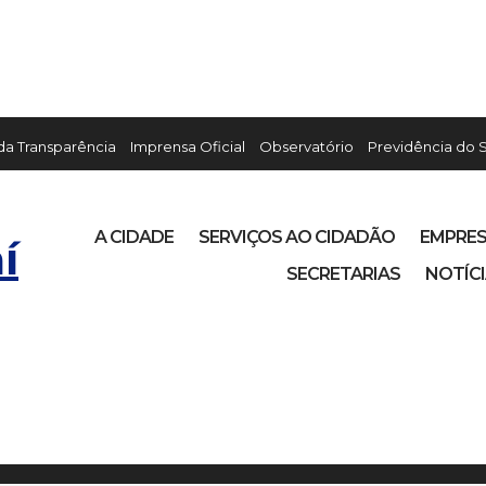
 da Transparência
Imprensa Oficial
Observatório
Previdência do 
A CIDADE
SERVIÇOS AO CIDADÃO
EMPRE
í
SECRETARIAS
NOTÍC