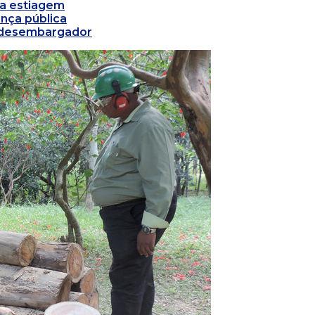
tra estiagem
nça pública
e desembargador