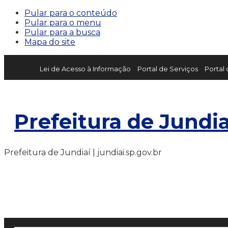
Pular para o conteúdo
Pular para o menu
Pular para a busca
Mapa do site
Lei de Acesso à Informação
Portal de Serviços
Portal
Prefeitura de Jundia
Prefeitura de Jundiaí | jundiai.sp.gov.br