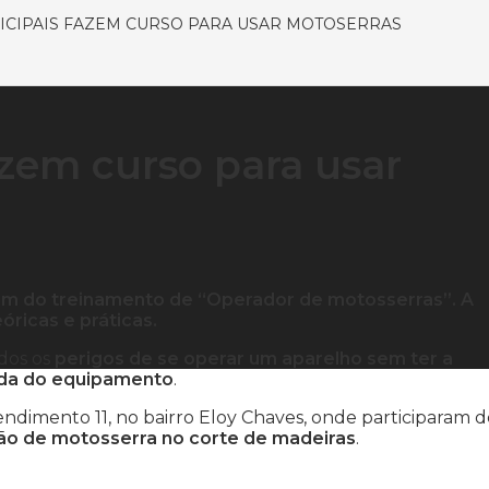
CIPAIS FAZEM CURSO PARA USAR MOTOSERRAS
zem curso para usar
aram do treinamento de “Operador de motosserras”. A
óricas e práticas.
ados os
perigos de se operar um aparelho sem ter a
ada do equipamento
.
tendimento 11, no bairro Eloy Chaves, onde participaram 
ção de motosserra no corte de madeiras
.