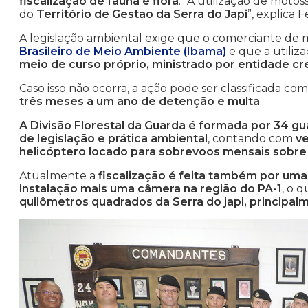
fiscalização de fauna e flora
. “A utilização de moto
do
Território de Gestão da Serra do Japi
”, explica F
A legislação ambiental exige que o comerciante de m
Brasileiro de Meio Ambiente (Ibama)
e que a utiliz
meio de curso próprio, ministrado por entidade c
Caso isso não ocorra, a ação pode ser classificada c
três meses a um ano de detenção e multa
.
A Divisão Florestal da Guarda é formada por 34 g
de legislação e prática ambiental
, contando com
ve
helicóptero locado para sobrevoos mensais sobre 
Atualmente a
fiscalização é feita também por uma
instalação mais uma câmera na região do PA-1
, o q
quilômetros quadrados da Serra do japi, principal