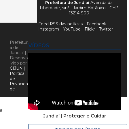
Prefeitura de Jundiaí
Avenida da
Liberdade, s/nº - Jardim Botânico - CEP
13214-900
Feed RSS das notícias
Facebook
Instagram
YouTube
Flickr
Twitter
Prefeitur
VÍDEOS
a de
Jundiaí |
Desenvo
lvido por
CIJUN
|
Política
de
Privacida
de
de
Jundiaí | Proteger e Cuidar