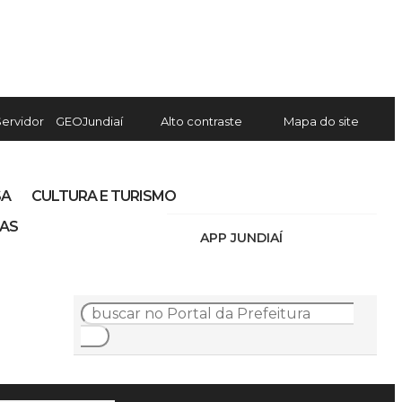
Servidor
GEOJundiaí
Alto contraste
Mapa do site
SA
CULTURA E TURISMO
IAS
APP JUNDIAÍ