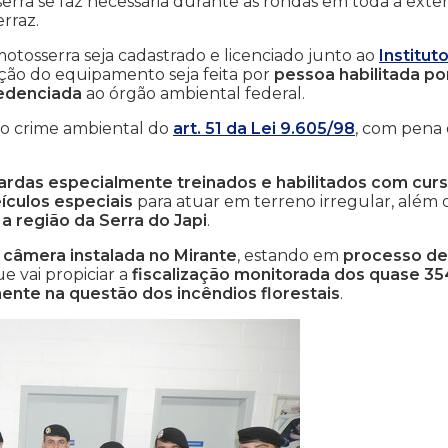
sserra se faz necessária durante as rondas em toda a exte
erraz.
otosserra seja cadastrado e licenciado junto ao
Institut
ação do equipamento seja feita por
pessoa habilitada po
redenciada
ao órgão ambiental federal.
omo crime ambiental do
art. 51 da Lei 9.605/98
, com pena
uardas especialmente treinados e habilitados com cur
ículos especiais
para atuar em terreno irregular, além 
a região da Serra do Japi
.
 câmera instalada no Mirante
, estando em
processo de
ue vai propiciar a
fiscalização monitorada dos quase 35
mente na questão dos incêndios florestais
.