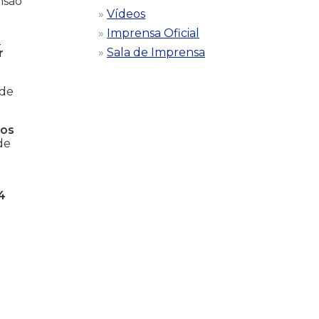
nsão
Vídeos
Imprensa Oficial
o
Sala de Imprensa
r
 de
sos
de
4