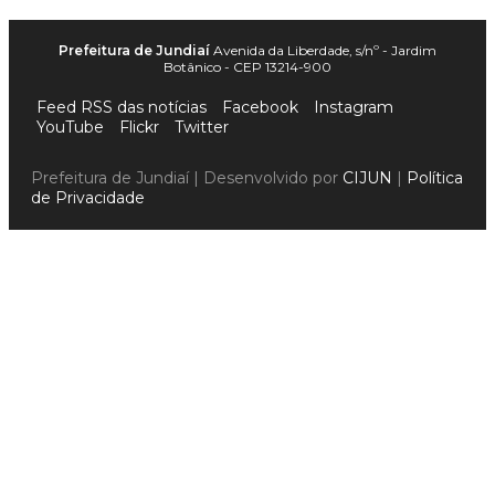
Prefeitura de Jundiaí
Avenida da Liberdade, s/nº - Jardim
Botânico - CEP 13214-900
Feed RSS das notícias
Facebook
Instagram
YouTube
Flickr
Twitter
Prefeitura de Jundiaí | Desenvolvido por
CIJUN
|
Política
de Privacidade