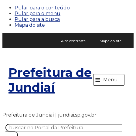
Pular para o conteúdo
Pular para o menu
Pular para a busca
Mapa do site
Alto contraste
Mapa do site
Prefeitura de
≡
Menu
Jundiaí
Prefeitura de Jundiaí | jundiai.sp.gov.br