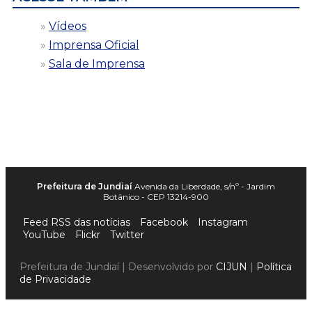
Vídeos
Imprensa Oficial
Sala de Imprensa
Prefeitura de Jundiaí
Avenida da Liberdade, s/nº - Jardim
Botânico - CEP 13214-900
Feed RSS das notícias
Facebook
Instagram
YouTube
Flickr
Twitter
Prefeitura de Jundiaí | Desenvolvido por
CIJUN
|
Política
de Privacidade