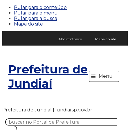
Pular para o conteúdo
Pular para o menu
Pular para a busca
Mapa do site
Alto contraste
Mapa do site
Prefeitura de
≡
Menu
Jundiaí
Prefeitura de Jundiaí | jundiai.sp.gov.br