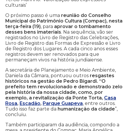
culturais’
O próximo passo é uma
reunião do Conselho
Municipal do Patrimônio Cultura (Compac), nesta
terça-feira (19)
, para
aprovar o tombamento
desses bens imateriais
. Na sequência, vão ser
registrados no Livro de Registro das Celebrações,
Livro de Registro das Formas de Expressão e Livro
de Registro dos Lugares. A cada cinco anos esses
registros devem ser renovados para que
permaneçam vivos na história jundiaiense.
A secretária de Planejamento e Meio Ambiente,
Daniela da Câmara, pontuou outros
resgastes
históricos na gestão de Pedro Bigardi. “O
prefeito tem revolucionado e demonstrado zelo
pela história da nossa cidade, como, por
exemplo, a revitalização da Ponte Torta,
Casa
Rosa
,
Escadão
,
Parque Guapeva
, entre outros.
Tudo isso faz parte da
humanização da cidade
”,
concluiu.
Também participaram da audiência, compondo a
mesa, a presidente do Compac, Maria Angélica