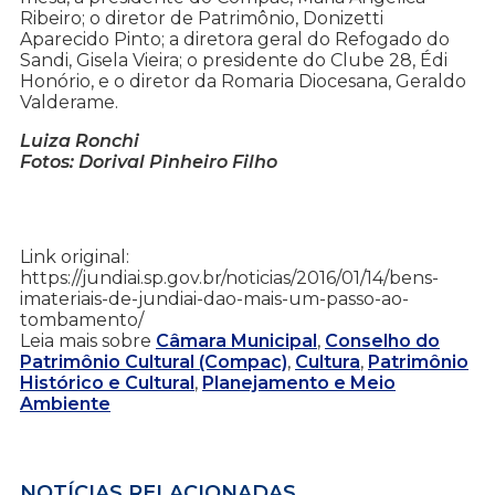
Ribeiro; o diretor de Patrimônio, Donizetti
Aparecido Pinto; a diretora geral do Refogado do
Sandi, Gisela Vieira; o presidente do Clube 28, Édi
Honório, e o diretor da Romaria Diocesana, Geraldo
Valderame.
Luiza Ronchi
Fotos: Dorival Pinheiro Filho
Link original:
https://jundiai.sp.gov.br/noticias/2016/01/14/bens-
imateriais-de-jundiai-dao-mais-um-passo-ao-
tombamento/
Leia mais sobre
Câmara Municipal
,
Conselho do
Patrimônio Cultural (Compac)
,
Cultura
,
Patrimônio
Histórico e Cultural
,
Planejamento e Meio
Ambiente
NOTÍCIAS RELACIONADAS