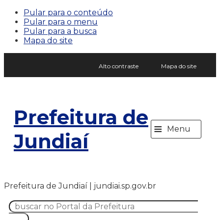
Pular para o conteúdo
Pular para o menu
Pular para a busca
Mapa do site
Alto contraste
Mapa do site
Prefeitura de
≡
Menu
Jundiaí
Prefeitura de Jundiaí | jundiai.sp.gov.br