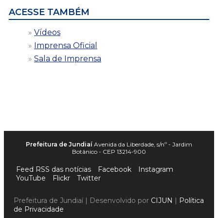
ACESSE TAMBÉM
Vídeos
Imprensa Oficial
Sala de Imprensa
Prefeitura de Jundiaí
Avenida da Liberdade, s/nº - Jardim
Botânico - CEP 13214-900
Feed RSS das notícias
Facebook
Instagram
YouTube
Flickr
Twitter
Prefeitura de Jundiaí | Desenvolvido por
CIJUN
|
Política
de Privacidade