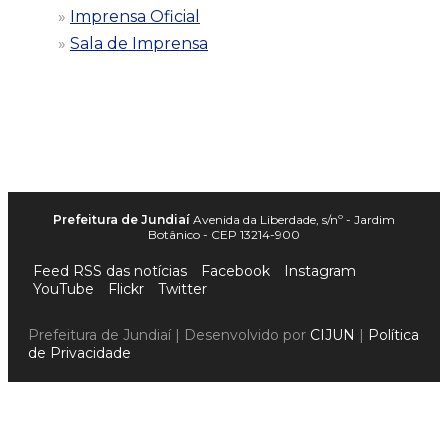
Imprensa Oficial
Sala de Imprensa
Prefeitura de Jundiaí
Avenida da Liberdade, s/nº - Jardim
Botânico - CEP 13214-900
Feed RSS das notícias
Facebook
Instagram
YouTube
Flickr
Twitter
Prefeitura de Jundiaí | Desenvolvido por
CIJUN
|
Política
de Privacidade