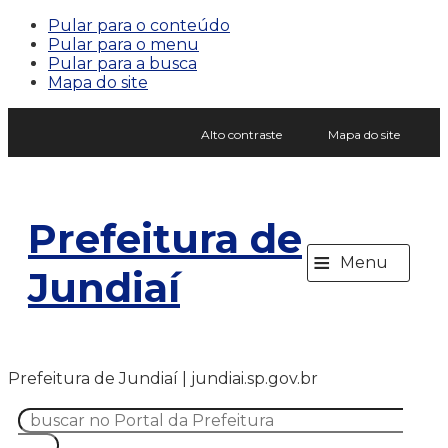
Pular para o conteúdo
Pular para o menu
Pular para a busca
Mapa do site
Alto contraste
Mapa do site
Prefeitura de
≡
Menu
Jundiaí
Prefeitura de Jundiaí | jundiai.sp.gov.br