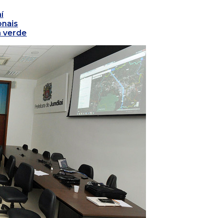
í
onais
a verde