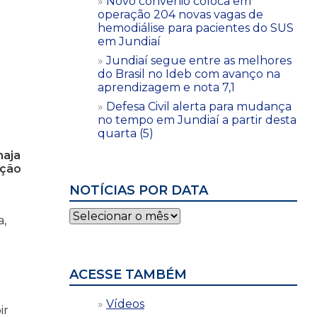
Novo convênio coloca em
operação 204 novas vagas de
hemodiálise para pacientes do SUS
em Jundiaí
Jundiaí segue entre as melhores
do Brasil no Ideb com avanço na
aprendizagem e nota 7,1
Defesa Civil alerta para mudança
no tempo em Jundiaí a partir desta
quarta (5)
haja
eção
NOTÍCIAS POR DATA
Notícias
a,
por
data
ACESSE TAMBÉM
Vídeos
ir