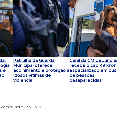
da:
Patrulha da Guarda
Canil da GM de Jundia
logia
Municipal oferece
recebe o cão K9 Kron
s e
acolhimento e proteção a
especializado em bus
ão
idosos vítimas de
de pessoas
violência
desaparecidas
comite_serra_japi_P29G