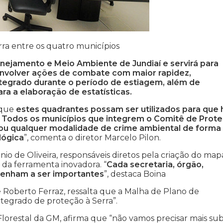
rra entre os quatro municípios
anejamento e Meio Ambiente de Jundiaí e servirá para
envolver ações de combate com maior rapidez,
ntegrado durante o período de estiagem, além de
ara a elaboração de estatísticas.
 que
estes quadrantes possam ser utilizados para que 
o. Todos os municípios que integrem o Comitê de Prot
ou qualquer modalidade de crime ambiental de forma
lógica
”, comenta o diretor Marcelo Pilon.
nio de Oliveira, responsáveis diretos pela criação do map
da ferramenta inovadora. “
Cada secretaria, órgão,
 venham a ser importantes
”, destaca Boina
Roberto Ferraz, ressalta que a Malha de Plano de
tegrado de proteção à Serra”.
orestal da GM, afirma que “não vamos precisar mais sub