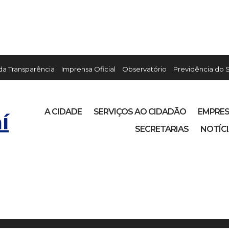
 da Transparência
Imprensa Oficial
Observatório
Previdência do 
A CIDADE
SERVIÇOS AO CIDADÃO
EMPRE
í
SECRETARIAS
NOTÍC