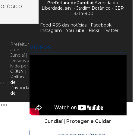
Prefeitura de Jundiaí
Avenida da
NOLÓGICO
Liberdade, s/nº - Jardim Botânico - CEP
13214-900
Feed RSS das notícias
Facebook
Instagram
YouTube
Flickr
Twitter
Prefeitur
VÍDEOS
a de
Jundiaí |
Desenvo
lvido por
CIJUN
|
Política
de
o: a
Privacida
de
 no
Jundiaí | Proteger e Cuidar