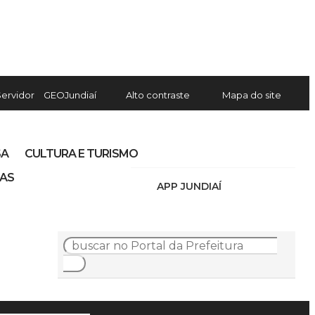
Servidor
GEOJundiaí
Alto contraste
Mapa do site
SA
CULTURA E TURISMO
IAS
APP JUNDIAÍ