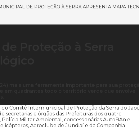
MUNICIPAL DE PROTEÇÃO À SERRA APRESENTA MAPA TEC
 de Proteção à Serra
lógico
 (24) mais uma ferramenta importante para sua proteçã
 em quadrantes todo o território verde que envolve
s.
do Comitê Intermunicipal de Proteção da Serra do Japi,
 secretarias e órgãos das Prefeituras dos quatro
Polícia Militar Ambiental, concessionárias AutoBAn e
l Helicópteros, Aeroclube de Jundiaí e da Companhia