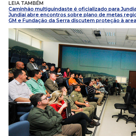
LEIA TAMBÉM
Caminhão multiguindaste é oficializado para Jundia
Jundiaí abre encontros sobre plano de metas regi
GM e Fundação da Serra discutem proteção à are