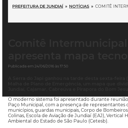
PREFEITURA DE JUNDIAÍ
»
NOTÍCIAS
»
COMITÊ INTER
Comitê Intermunicipal
apresenta mapa tecno
Publicada em 24/06/2016 às 17:50
A Serra do Japi ganhou na tarde desta sexta-feira
Malha de Plano de Emergência, um mapa que divide
Jundiaí, Cajamar, Cabreúva e Pirapora do Bom Jesu
O moderno sistema foi apresentado durante reunião 
Paço Municipal, com a presença de representantes de
municípios, guardas municipais, Corpo de Bombeiros, 
Colinas, Escola de Aviação de Jundiaí (EAJ), Vertica
Ambiental do Estado de São Paulo (Cetesb).