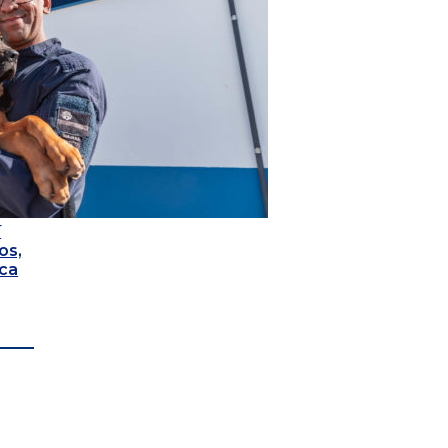
í
os,
ca