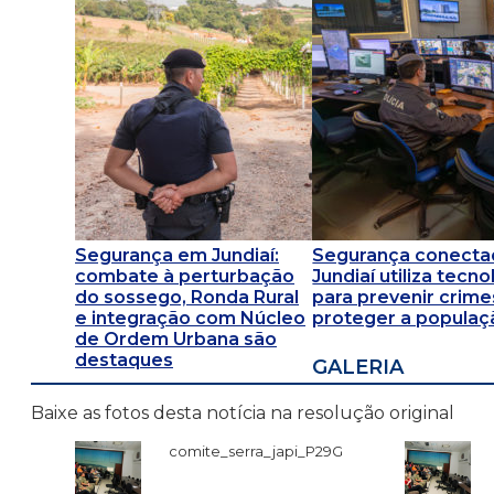
Segurança em Jundiaí:
Segurança conecta
combate à perturbação
Jundiaí utiliza tecno
do sossego, Ronda Rural
para prevenir crime
e integração com Núcleo
proteger a populaç
de Ordem Urbana são
destaques
GALERIA
Baixe as fotos desta notícia na resolução original
comite_serra_japi_P29G