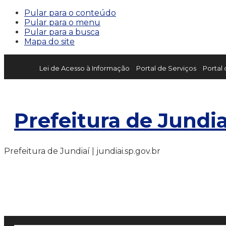
Pular para o conteúdo
Pular para o menu
Pular para a busca
Mapa do site
Lei de Acesso à Informação
Portal de Serviços
Portal
Prefeitura de Jundia
Prefeitura de Jundiaí | jundiai.sp.gov.br