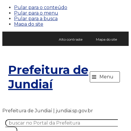
Pular para o conteúdo
Pular para o menu
Pular para a busca
Mapa do site
Alto contraste
Mapa do site
Prefeitura de
≡
Menu
Jundiaí
Prefeitura de Jundiaí | jundiai.sp.gov.br