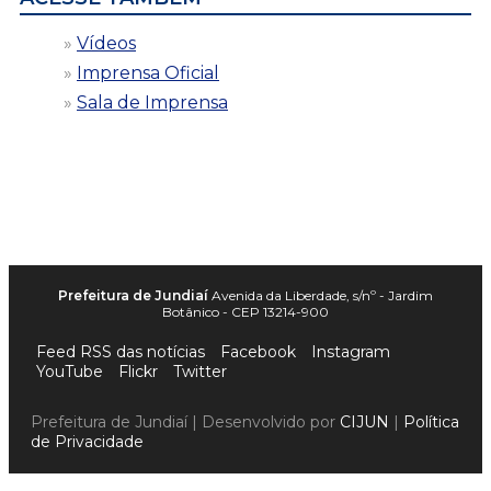
Vídeos
Imprensa Oficial
Sala de Imprensa
Prefeitura de Jundiaí
Avenida da Liberdade, s/nº - Jardim
Botânico - CEP 13214-900
Feed RSS das notícias
Facebook
Instagram
YouTube
Flickr
Twitter
Prefeitura de Jundiaí | Desenvolvido por
CIJUN
|
Política
de Privacidade