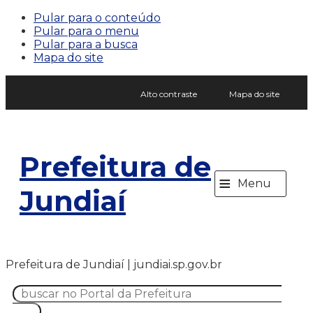
Pular para o conteúdo
Pular para o menu
Pular para a busca
Mapa do site
Alto contraste
Mapa do site
Prefeitura de
≡
Menu
Jundiaí
Prefeitura de Jundiaí | jundiai.sp.gov.br