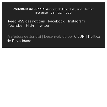
Prefeitura de Jundiaí
Avenida da Liberdade, s/nº - Jardim
Botânico - CEP 13214-900
Feed RSS das notícias
Facebook
Instagram
YouTube
Flickr
Twitter
Prefeitura de Jundiaí | Desenvolvido por
CIJUN
|
Política
de Privacidade