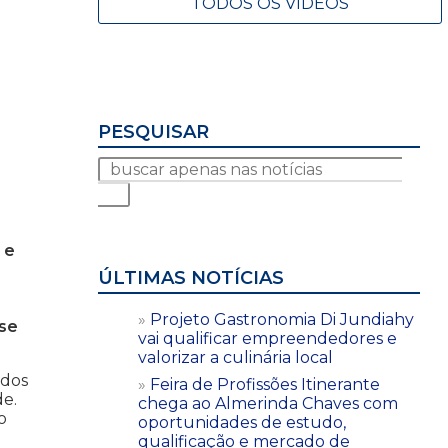
TODOS OS VÍDEOS
PESQUISAR
 e
ÚLTIMAS NOTÍCIAS
Projeto Gastronomia Di Jundiahy
ise
vai qualificar empreendedores e
valorizar a culinária local
odos
Feira de Profissões Itinerante
de.
chega ao Almerinda Chaves com
o
oportunidades de estudo,
qualificação e mercado de