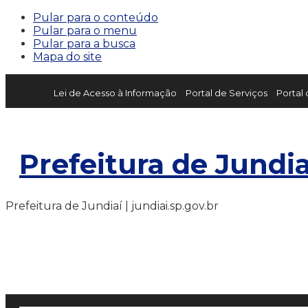
Pular para o conteúdo
Pular para o menu
Pular para a busca
Mapa do site
Lei de Acesso à Informação
Portal de Serviços
Portal
Prefeitura de Jundia
Prefeitura de Jundiaí | jundiai.sp.gov.br