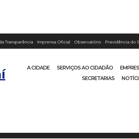
 da Transparência
Imprensa Oficial
Observatório
Previdência do 
A CIDADE
SERVIÇOS AO CIDADÃO
EMPRE
í
SECRETARIAS
NOTÍC