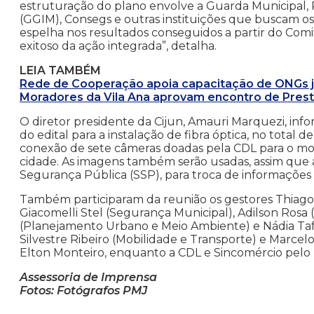
estruturação do plano envolve a Guarda Municipal, Pol
(GGIM), Consegs e outras instituições que buscam o
espelha nos resultados conseguidos a partir do Comi
exitoso da ação integrada”, detalha.
LEIA TAMBÉM
Rede de Cooperação apoia capacitação de ONGs j
Moradores da Vila Ana aprovam encontro de Pres
O diretor presidente da Cijun, Amauri Marquezi, inf
do edital para a instalação de fibra óptica, no total 
conexão de sete câmeras doadas pela CDL para o mo
cidade. As imagens também serão usadas, assim que a
Segurança Pública (SSP), para troca de informações
Também participaram da reunião os gestores Thiago 
Giacomelli Stel (Segurança Municipal), Adilson Rosa (
(Planejamento Urbano e Meio Ambiente) e Nádia Taffa
Silvestre Ribeiro (Mobilidade e Transporte) e Marcel
Elton Monteiro, enquanto a CDL e Sincomércio pelo 
Assessoria de Imprensa
Fotos: Fotógrafos PMJ