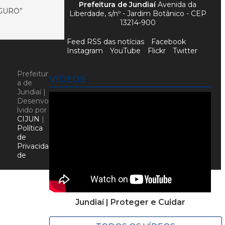
Prefeitura de Jundiaí
Avenida da
GURO”
Liberdade, s/nº - Jardim Botânico - CEP
13214-900
Feed RSS das notícias
Facebook
Instagram
YouTube
Flickr
Twitter
Prefeitur
VÍDEOS
a de
Jundiaí |
Desenvo
lvido por
CIJUN
|
Política
de
Privacida
de
Jundiaí | Proteger e Cuidar