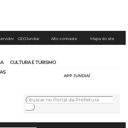
Servidor
GEOJundiaí
Alto contraste
Mapa do site
SA
CULTURA E TURISMO
IAS
APP JUNDIAÍ