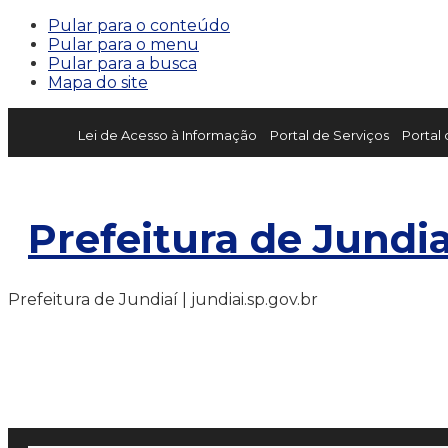
Pular para o conteúdo
Pular para o menu
Pular para a busca
Mapa do site
Lei de Acesso à Informação
Portal de Serviços
Portal
Prefeitura de Jundia
Prefeitura de Jundiaí | jundiai.sp.gov.br