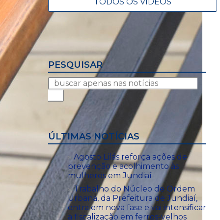
TODOS OS VÍDEOS
PESQUISAR
ÚLTIMAS NOTÍCIAS
Agosto Lilás reforça ações de
prevenção e acolhimento às
mulheres em Jundiaí
Trabalho do Núcleo de Ordem
Urbana, da Prefeitura de Jundiaí,
entra em nova fase e vai intensificar
a fiscalização em ferros-velhos