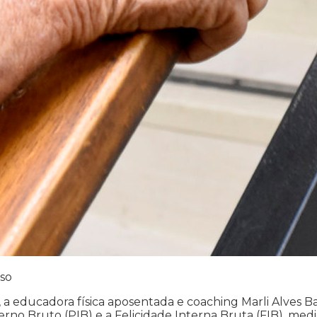
oso
, a educadora física aposentada e coaching Marli Alves B
erno Bruto (PIB) e a Felicidade Interna Bruta (FIB), med