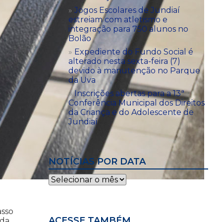
Jogos Escolares de Jundiaí
estreiam com atletismo e
integração para 750 alunos no
Bolão
Expediente do Fundo Social é
alterado nesta sexta-feira (7)
devido à manutenção no Parque
da Uva
Inscrições abertas para a 13ª
Conferência Municipal dos Direitos
da Criança e do Adolescente de
Jundiaí
NOTÍCIAS POR DATA
Notícias
por
data
asso
ACESSE TAMBÉM
ida