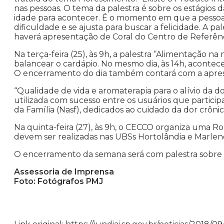
nas pessoas. O tema da palestra é sobre os estágios d
idade para acontecer. É o momento em que a pessoa s
dificuldade e se ajusta para buscar a felicidade. A pa
haverá apresentação de Coral do Centro de Referência
Na terça-feira (25), às 9h, a palestra “Alimentação n
balancear o cardápio. No mesmo dia, às 14h, acontece
O encerramento do dia também contará com a aprese
“Qualidade de vida e aromaterapia para o alívio da dor
utilizada com sucesso entre os usuários que partici
da Família (Nasf), dedicados ao cuidado da dor crônic
Na quinta-feira (27), às 9h, o CECCO organiza uma Ro
devem ser realizadas nas UBSs Hortolândia e Marlene
O encerramento da semana será com palestra sobre “Dir
Assessoria de Imprensa
Foto: Fotógrafos PMJ