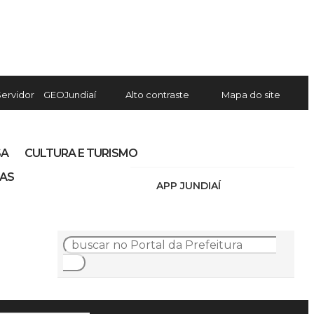
Servidor
GEOJundiaí
Alto contraste
Mapa do site
SA
CULTURA E TURISMO
IAS
APP JUNDIAÍ