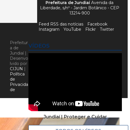
Prefeitura de Jundiaí
Avenida da
Liberdade, s/nº - Jardim Botânico - CEP
13214-900
Feed RSS das notícias
Facebook
Instagram
YouTube
Flickr
Twitter
Prefeitur
VÍDEOS
a de
Jundiaí |
Desenvo
lvido por
CIJUN
|
Política
de
Privacida
de
Jundiaí | Proteger e Cuidar