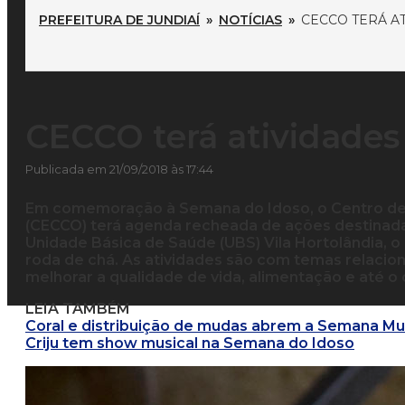
PREFEITURA DE JUNDIAÍ
»
NOTÍCIAS
»
CECCO TERÁ A
CECCO terá atividades
Publicada em 21/09/2018 às 17:44
Em comemoração à Semana do Idoso, o Centro de C
(CECCO) terá agenda recheada de ações destinada
Unidade Básica de Saúde (UBS) Vila Hortolândia, o 
roda de chá. As atividades são com temas relacio
melhorar a qualidade de vida, alimentação e até o 
LEIA TAMBÉM
Coral e distribuição de mudas abrem a Semana Mun
Criju tem show musical na Semana do Idoso