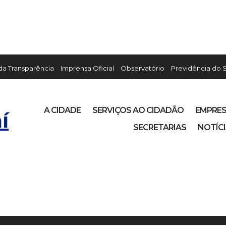
 da Transparência
Imprensa Oficial
Observatório
Previdência do 
A CIDADE
SERVIÇOS AO CIDADÃO
EMPRE
í
SECRETARIAS
NOTÍC