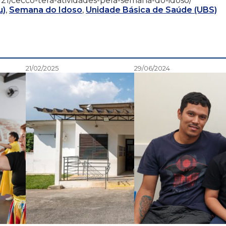
/09/21/cecco-tera-atividades-pela-semana-do-idoso/
u)
,
Semana do Idoso
,
Unidade Básica de Saúde (UBS)
21/02/2025
29/06/2024