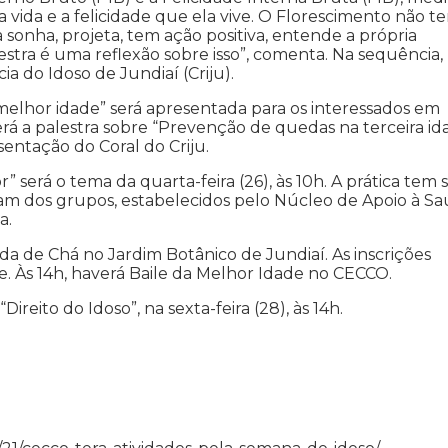
a vida e a felicidade que ela vive. O Florescimento não t
onha, projeta, tem ação positiva, entende a própria
lestra é uma reflexão sobre isso”, comenta. Na sequência,
 do Idoso de Jundiaí (Criju).
a melhor idade” será apresentada para os interessados em
rá a palestra sobre “Prevenção de quedas na terceira id
ntação do Coral do Criju.
” será o tema da quarta-feira (26), às 10h. A prática tem 
pam dos grupos, estabelecidos pelo Núcleo de Apoio à S
a.
da de Chá no Jardim Botânico de Jundiaí. As inscrições
. Às 14h, haverá Baile da Melhor Idade no CECCO.
eito do Idoso”, na sexta-feira (28), às 14h.