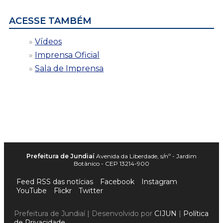
ACESSE TAMBÉM
Vídeos
Imprensa Oficial
Sala de Imprensa
Prefeitura de Jundiaí
Avenida da Liberdade, s/nº - Jardim
Botânico - CEP 13214-900
Feed RSS das notícias
Facebook
Instagram
YouTube
Flickr
Twitter
Prefeitura de Jundiaí | Desenvolvido por
CIJUN
|
Política
de Privacidade