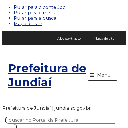
Pular para o conteúdo
Pular para o menu
Pular para a busca
Mapa do site
Alto contraste
Mapa do site
Prefeitura de
≡
Menu
Jundiaí
Prefeitura de Jundiaí | jundiai.sp.gov.br