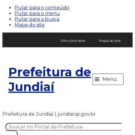
Pular para o conteúdo
Pular para o menu
Pular para a busca
Mapa do site
Alto contraste
Mapa do site
Prefeitura de
≡
Menu
Jundiaí
Prefeitura de Jundiaí | jundiai.sp.gov.br