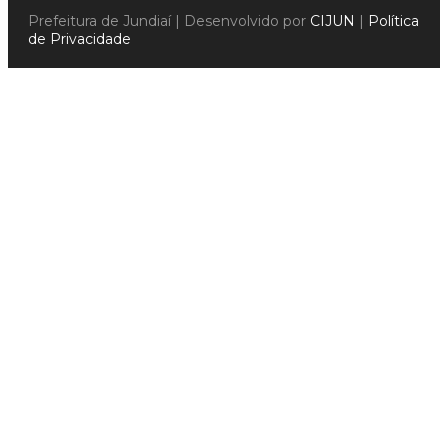
Prefeitura de Jundiaí | Desenvolvido por
CIJUN
|
Política
de Privacidade