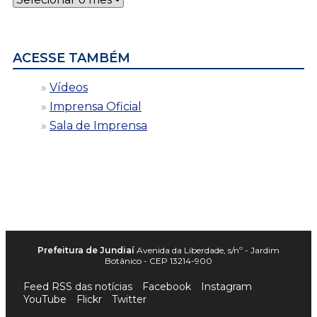
por
data
ACESSE TAMBÉM
Vídeos
Imprensa Oficial
Sala de Imprensa
Prefeitura de Jundiaí
Avenida da Liberdade, s/nº - Jardim
Botânico - CEP 13214-900
Feed RSS das notícias
Facebook
Instagram
YouTube
Flickr
Twitter