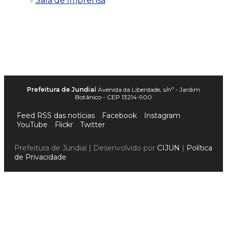
Sala de Imprensa
Prefeitura de Jundiaí
Avenida da Liberdade, s/nº - Jardim
Botânico - CEP 13214-900
Feed RSS das notícias
Facebook
Instagram
YouTube
Flickr
Twitter
Prefeitura de Jundiaí | Desenvolvido por
CIJUN
|
Política
de Privacidade