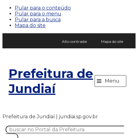
Pular para o conteúdo
Pular para o menu
Pular para a busca
Mapa do site
Alto contraste
Mapa do site
Prefeitura de
≡
Menu
Jundiaí
Prefeitura de Jundiaí | jundiai.sp.gov.br