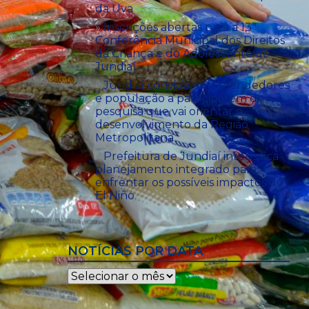
da Uva
Inscrições abertas para a 13ª
Conferência Municipal dos Direitos
da Criança e do Adolescente de
Jundiaí
Jundiaí convida empreendedores
e população a participarem de
pesquisa que vai orientar o
desenvolvimento da Região
Metropolitana
Prefeitura de Jundiaí intensifica
planejamento integrado para
enfrentar os possíveis impactos do
El Niño
NOTÍCIAS POR DATA
Notícias
por
data