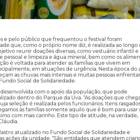
os e pelo público que frequentou o festival foram
de que, como o próprio nome diz, é realizada ao longo
jetivo reunir doações diversas, como vestuário infantil e
e pessoal e limpeza e água mineral, bem como os alimen
ação é voltada para atender as famílias que vivem em
incipalmente, em situações de urgência. Nesta época do 
eçam as chuvas mais intensas e muitas pessoas enfrent
Fundo Social de Solidariedade.
desenvolvida com o apoio da população, que pode
calizado dentro do Parque da Uva. “As doações que che
a seleção é realizada pelos funcionários. Itens rasgados
regamos às famílias somente aquilo que é bom para usar
imo com mais carinho. Este tipo de atitude, na verdade,
Cláudia.
dastro atualizado no Fundo Social de Solidariedade e
das ações da unidade. “São entidades que atendem crianç