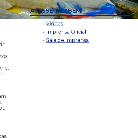
ACESSE TAMBÉM
Vídeos
Imprensa Oficial
Sala de Imprensa
 de
tos
ano,
am
gam
,
 ou
as,