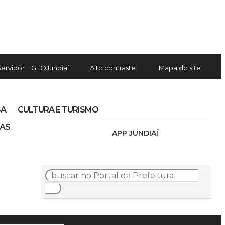
Servidor
GEOJundiaí
Alto contraste
Mapa do site
SA
CULTURA E TURISMO
IAS
APP JUNDIAÍ