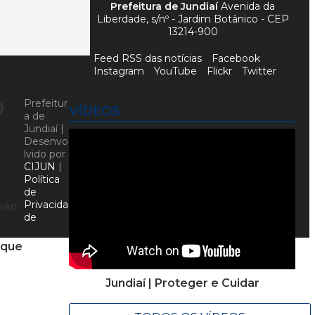
Prefeitura de Jundiaí
Avenida da
Liberdade, s/nº - Jardim Botânico - CEP
13214-900
Feed RSS das notícias
Facebook
Instagram
YouTube
Flickr
Twitter
o
Prefeitur
VÍDEOS
a de
Jundiaí |
Desenvo
lvido por
CIJUN
|
Política
de
Privacida
não
de
 que
Jundiaí | Proteger e Cuidar