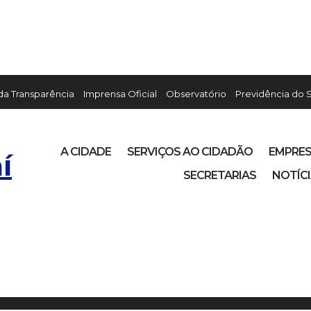
 da Transparência
Imprensa Oficial
Observatório
Previdência do 
A CIDADE
SERVIÇOS AO CIDADÃO
EMPRE
í
SECRETARIAS
NOTÍC