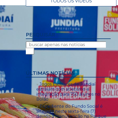
TODOS OS VÍDEOS
PESQUISAR
ÚLTIMAS NOTÍCIAS
Jogos Escolares de Jundiaí
estreiam com atletismo e
integração para 750 alunos no
Bolão
Expediente do Fundo Social é
alterado nesta sexta-feira (7)
devido à manutenção no Parque