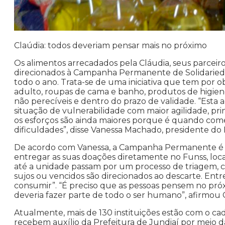
Claúdia: todos deveriam pensar mais no próximo
Os alimentos arrecadados pela Cláudia, seus parceir
direcionados à Campanha Permanente de Solidarieda
todo o ano. Trata-se de uma iniciativa que tem por ob
adulto, roupas de cama e banho, produtos de higien
não perecíveis e dentro do prazo de validade. “Esta 
situação de vulnerabilidade com maior agilidade, pr
os esforços são ainda maiores porque é quando com
dificuldades”, disse Vanessa Machado, presidente do 
De acordo com Vanessa, a Campanha Permanente é 
entregar as suas doações diretamente no Funss, lo
até a unidade passam por um processo de triagem, cuj
sujos ou vencidos são direcionados ao descarte. Ent
consumir”. “É preciso que as pessoas pensem no próx
deveria fazer parte de todo o ser humano”, afirmou 
Atualmente, mais de 130 instituições estão com o ca
recebem auxílio da Prefeitura de Jundiaí por meio 