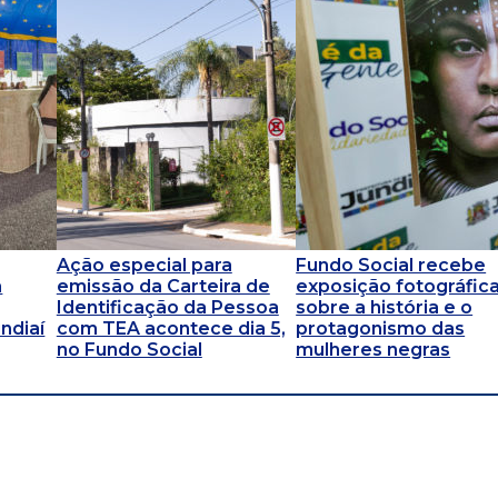
Ação especial para
Fundo Social recebe
a
emissão da Carteira de
exposição fotográfic
Identificação da Pessoa
sobre a história e o
ndiaí
com TEA acontece dia 5,
protagonismo das
no Fundo Social
mulheres negras