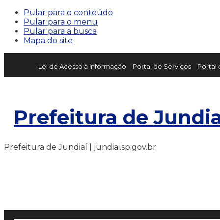
Pular para o conteúdo
Pular para o menu
Pular para a busca
Mapa do site
Lei de Acesso à Informação
Portal de Serviços
Portal
Prefeitura de Jundia
Prefeitura de Jundiaí | jundiai.sp.gov.br