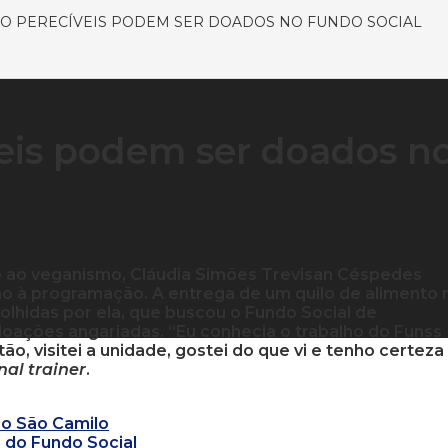
O PERECÍVEIS PODEM SER DOADOS NO FUNDO SOCIAL
eis podem ser doados n
o ao veganismo, Cláudia Simões Trevisan Céspedes
imo à programação. A entrega de um quilo de alimento 
colhidas por ela, que buscou o Fundo Social de
 doações angariadas. “Eu conhecia o trabalho do Funss
, visitei a unidade, gostei do que vi e tenho certeza
nal trainer
.
no São Camilo
a do Fundo Social