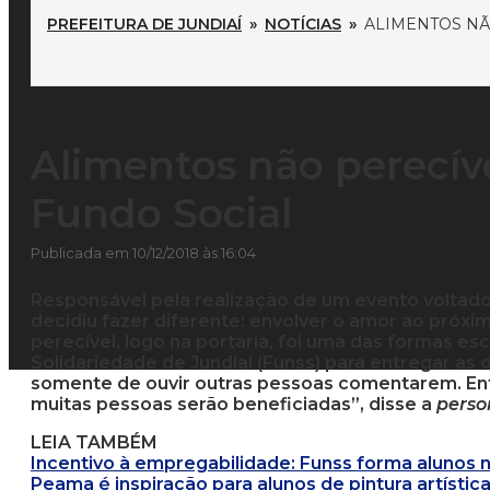
PREFEITURA DE JUNDIAÍ
»
NOTÍCIAS
»
ALIMENTOS NÃ
Alimentos não perecív
Fundo Social
Publicada em 10/12/2018 às 16:04
Responsável pela realização de um evento voltad
decidiu fazer diferente: envolver o amor ao próx
perecível, logo na portaria, foi uma das formas es
Solidariedade de Jundiaí (Funss) para entregar as
somente de ouvir outras pessoas comentarem. Então
muitas pessoas serão beneficiadas”, disse a
perso
LEIA TAMBÉM
Incentivo à empregabilidade: Funss forma alunos 
Peama é inspiração para alunos de pintura artístic