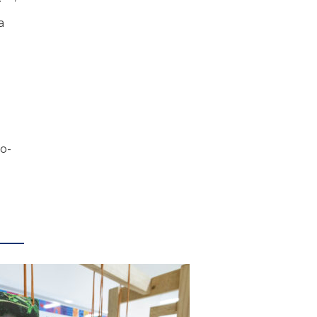
a
do-