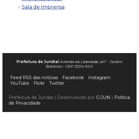
Sala de Imprensa
Prefeitura de Jundiaí
Avenida da Liberdade, s/nº - Jardim
Botânico - CEP 13214-900
Feed RSS das notícias
Facebook
Instagram
YouTube
Flickr
Twitter
Prefeitura de Jundiaí | Desenvolvido por
CIJUN
|
Política
de Privacidade