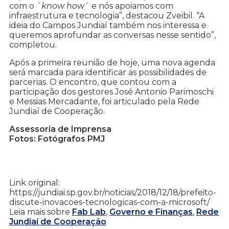
com o ´
know how`
e nós apoiamos com
infraestrutura e tecnologia”, destacou Zveibil. “A
ideia do Campos Jundiaí também nos interessa e
queremos aprofundar as conversas nesse sentido”,
completou.
Após a primeira reunião de hoje, uma nova agenda
será marcada para identificar as possibilidades de
parcerias. O encontro, que contou com a
participação dos gestores José Antonio Parimoschi
e Messias Mercadante, foi articulado pela Rede
Jundiaí de Cooperação.
Assessoria de Imprensa
Fotos: Fotógrafos PMJ
Link original:
https://jundiai.sp.gov.br/noticias/2018/12/18/prefeito-
discute-inovacoes-tecnologicas-com-a-microsoft/
Leia mais sobre
Fab Lab
,
Governo e Finanças
,
Rede
Jundiaí de Cooperação