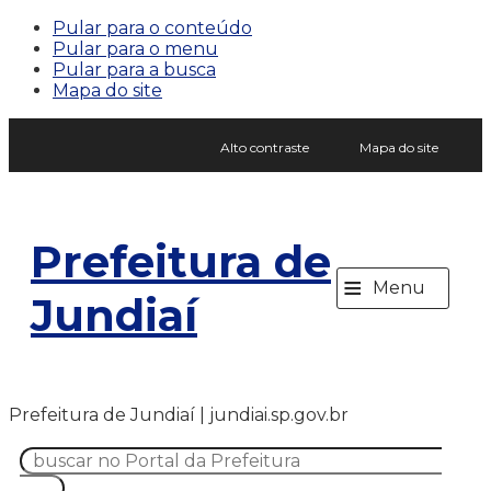
Pular para o conteúdo
Pular para o menu
Pular para a busca
Mapa do site
Alto contraste
Mapa do site
Prefeitura de
≡
Menu
Jundiaí
Prefeitura de Jundiaí | jundiai.sp.gov.br