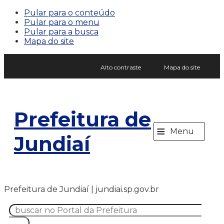
Pular para o conteúdo
Pular para o menu
Pular para a busca
Mapa do site
Alto contraste
Mapa do site
Prefeitura de
≡
Menu
Jundiaí
Prefeitura de Jundiaí | jundiai.sp.gov.br