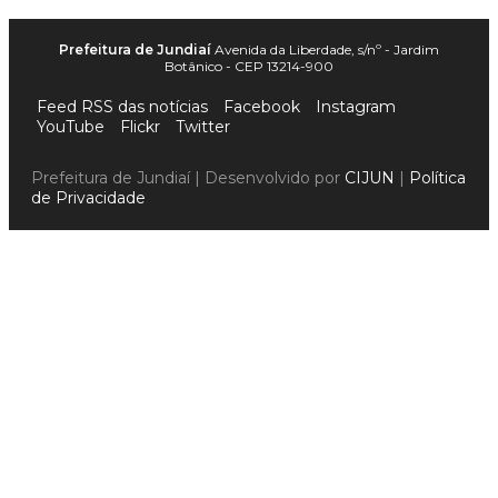
Prefeitura de Jundiaí
Avenida da Liberdade, s/nº - Jardim
Botânico - CEP 13214-900
Feed RSS das notícias
Facebook
Instagram
YouTube
Flickr
Twitter
Prefeitura de Jundiaí | Desenvolvido por
CIJUN
|
Política
de Privacidade