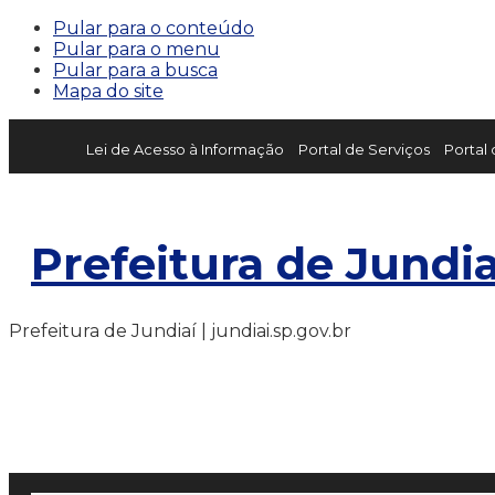
Pular para o conteúdo
Pular para o menu
Pular para a busca
Mapa do site
Lei de Acesso à Informação
Portal de Serviços
Portal
Prefeitura de Jundia
Prefeitura de Jundiaí | jundiai.sp.gov.br