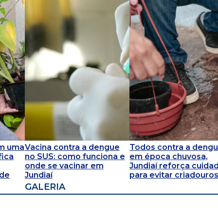
em uma
Vacina contra a dengue
Todos contra a dengu
fica
no SUS: como funciona e
em época chuvosa,
onde se vacinar em
Jundiaí reforça cuida
 de
Jundiaí
para evitar criadouro
GALERIA