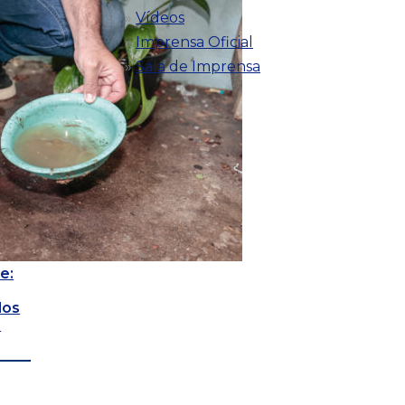
Vídeos
Imprensa Oficial
Sala de Imprensa
e:
dos
s