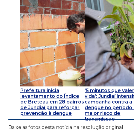
Prefeitura inicia
‘5 minutos que val
levantamento do Índice
vida’: Jundiaí intensi
de Breteau em 28 bairros
campanha contra a
de Jundiaí para reforçar
dengue no período
prevenção à dengue
maior risco de
transmissão
Baixe as fotos desta notícia na resolução original