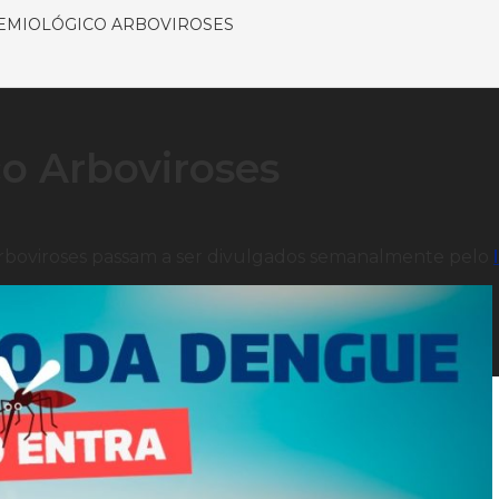
EMIOLÓGICO ARBOVIROSES
o Arboviroses
s Arboviroses passam a ser divulgados semanalmente pelo