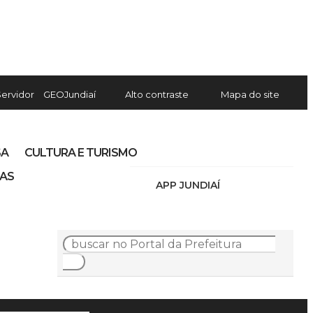
Servidor
GEOJundiaí
Alto contraste
Mapa do site
SA
CULTURA E TURISMO
IAS
APP JUNDIAÍ