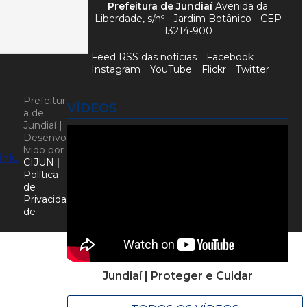
Prefeitura de Jundiaí
Avenida da
Liberdade, s/nº - Jardim Botânico - CEP
13214-900
Feed RSS das notícias
Facebook
Instagram
YouTube
Flickr
Twitter
Prefeitur
VÍDEOS
a de
Jundiaí |
Desenvo
lvido por
link.
CIJUN
|
Política
de
Privacida
de
Jundiaí | Proteger e Cuidar