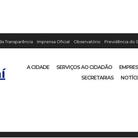
 da Transparência
Imprensa Oficial
Observatório
Previdência do 
A CIDADE
SERVIÇOS AO CIDADÃO
EMPRE
í
SECRETARIAS
NOTÍC