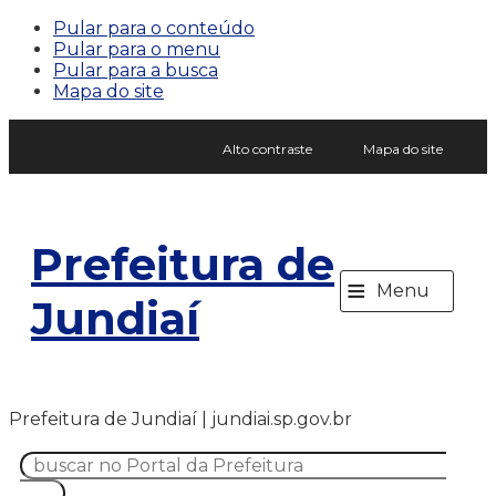
Pular para o conteúdo
Pular para o menu
Pular para a busca
Mapa do site
Alto contraste
Mapa do site
Prefeitura de
≡
Menu
Jundiaí
Prefeitura de Jundiaí | jundiai.sp.gov.br