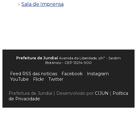
Sala de Imprensa
Prefeitura de Jundiaí
Avenida da Liberdade, s/nº - Jardim
Botânico - CEP 13214-900
Feed RSS das notícias
Facebook
Instagram
YouTube
Flickr
Twitter
Prefeitura de Jundiaí | Desenvolvido por
CIJUN
|
Política
de Privacidade