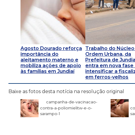
Agosto Dourado reforça
Trabalho do Núcleo
importância do
Ordem Urbana, da
aleitamento materno e
Prefeitura de Jundia
mobiliza ações de apoio
entra em nova fase 
às famílias em Jundiaí
intensificar a fiscal
em ferros-velhos
Baixe as fotos desta notícia na resolução original
campanha-de-vacinacao-
contra-a-poliomielitw-e-o-
co
sarampo-1
sa