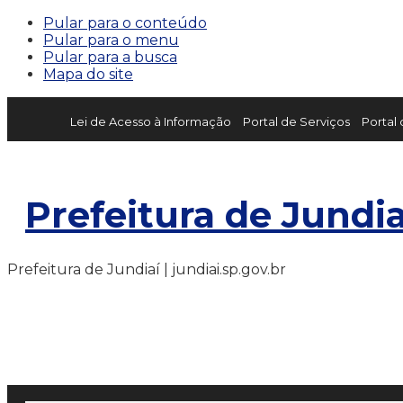
Pular para o conteúdo
Pular para o menu
Pular para a busca
Mapa do site
Lei de Acesso à Informação
Portal de Serviços
Portal
Prefeitura de Jundia
Prefeitura de Jundiaí | jundiai.sp.gov.br