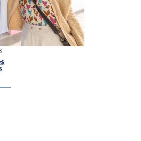
:
R$
s