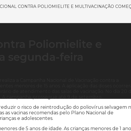
IONAL CONTRA POLIOMIELITE E MULTIVACINAÇÃO COME
tra Poliomielite e
a segunda-feira
aí realiza a Campanha Nacional de Vacinação contra a
centes menores de 15 anos. A aplicação das doses ocorrer
rário de atendimento das salas de vacinação. No dia 20 
al. A campanha prossegue até 9 de setembro.
reduzir o risco de reintrodução do poliovírus selvagem 
das as vacinas recomendas pelo Plano Nacional de
rianças e adolescentes.
 menores de 5 anos de idade. As crianças menores de 1 an