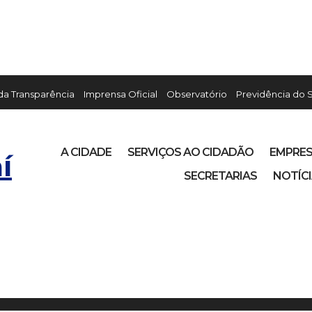
 da Transparência
Imprensa Oficial
Observatório
Previdência do 
A CIDADE
SERVIÇOS AO CIDADÃO
EMPRE
í
SECRETARIAS
NOTÍC