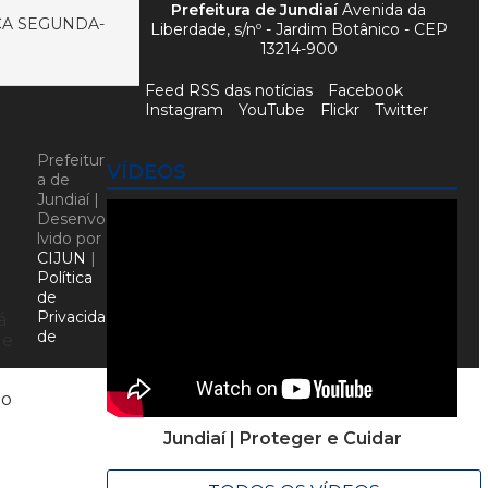
Prefeitura de Jundiaí
Avenida da
ÇA SEGUNDA-
Liberdade, s/nº - Jardim Botânico - CEP
13214-900
Feed RSS das notícias
Facebook
Instagram
YouTube
Flickr
Twitter
Prefeitur
VÍDEOS
a de
Jundiaí |
Desenvo
lvido por
CIJUN
|
Política
de
Privacida
á
de
de
no
Jundiaí | Proteger e Cuidar
o