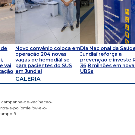
 de
Novo convênio coloca em
Dia Nacional da Saúde
operação 204 novas
Jundiaí reforça a
í,
vagas de hemodiálise
prevenção e investe 
e vai
para pacientes do SUS
36,8 milhões em nova
ização
em Jundiaí
UBSs
GALERIA
campanha-de-vacinacao-
ntra-a-poliomielitw-e-o-
rampo-9