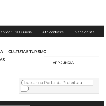
Servidor
GEOJundiaí
Alto contraste
Mapa do site
SA
CULTURA E TURISMO
IAS
APP JUNDIAÍ