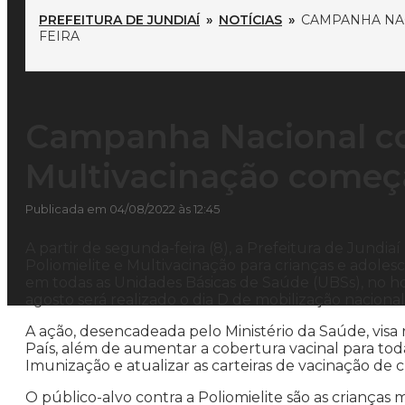
PREFEITURA DE JUNDIAÍ
»
NOTÍCIAS
»
CAMPANHA NAC
FEIRA
Campanha Nacional con
Multivacinação começ
Publicada em 04/08/2022 às 12:45
A partir de segunda-feira (8), a Prefeitura de Jundi
Poliomielite e Multivacinação para crianças e adoles
em todas as Unidades Básicas de Saúde (UBSs), no ho
agosto será realizado o dia D de mobilização nacion
A ação, desencadeada pelo Ministério da Saúde, visa 
País, além de aumentar a cobertura vacinal para to
Imunização e atualizar as carteiras de vacinação de c
O público-alvo contra a Poliomielite são as crianças