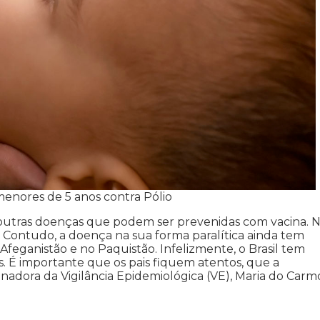
menores de 5 anos contra Pólio
e outras doenças que podem ser prevenidas com vacina. 
8. Contudo, a doença na sua forma paralítica ainda tem
Afeganistão e no Paquistão. Infelizmente, o Brasil tem
s. É importante que os pais fiquem atentos, que a
nadora da Vigilância Epidemiológica (VE), Maria do Carm