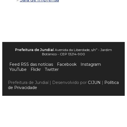
Prefeitura de Jundiaí
Avenida da Liberdade, s/nº - Jardim
Botânico - CEP 13214-900
Feed RSS das notícias
Facebook
Instagram
YouTube
Flickr
Twitter
Prefeitura de Jundiaí | Desenvolvido por
CIJUN
|
Política
de Privacidade