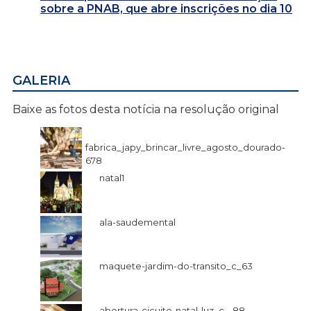
sobre a PNAB, que abre inscrições no dia 10
GALERIA
Baixe as fotos desta notícia na resolução original
fabrica_japy_brincar_livre_agosto_dourado-
678
natal1
ala-saudemental
maquete-jardim-do-transito_c_63
abertura-cicuito-natal-luz_c_-88