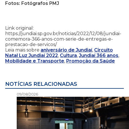
Fotos: Fotógrafos PMJ
Link original:
https://jundiai.sp.gov.br/noticias/2022/12/08/jundiai-
comemora-366-anos-com-serie-de-entregas-e-
prestacao-de-servicos/
Leia mais sobre
aniversário de Jundiaí
,
Circuito
Natal Luz Jundiaí 2022
,
Cultura
,
Jundiaí 366 anos
,
Mobilidade e Transporte
,
Promoção da Saúde
NOTÍCIAS RELACIONADAS
09/08/2026