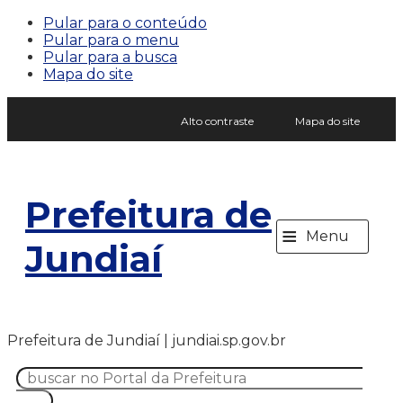
Pular para o conteúdo
Pular para o menu
Pular para a busca
Mapa do site
Alto contraste
Mapa do site
Prefeitura de
≡
Menu
Jundiaí
Prefeitura de Jundiaí | jundiai.sp.gov.br