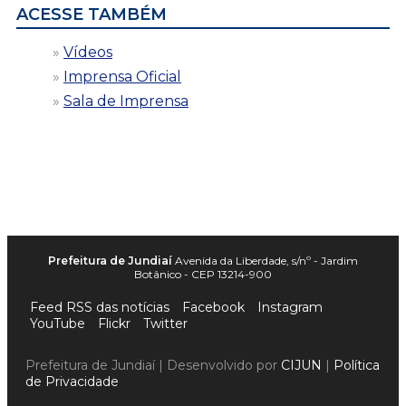
ACESSE TAMBÉM
Vídeos
Imprensa Oficial
Sala de Imprensa
Prefeitura de Jundiaí
Avenida da Liberdade, s/nº - Jardim
Botânico - CEP 13214-900
Feed RSS das notícias
Facebook
Instagram
YouTube
Flickr
Twitter
Prefeitura de Jundiaí | Desenvolvido por
CIJUN
|
Política
de Privacidade