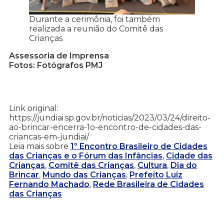
Durante a cerimônia, foi também
realizada a reunião do Comitê das
Crianças
Assessoria de Imprensa
Fotos: Fotógrafos PMJ
Link original:
https://jundiai.sp.gov.br/noticias/2023/03/24/direito-
ao-brincar-encerra-1o-encontro-de-cidades-das-
criancas-em-jundiai/
Leia mais sobre
1º Encontro Brasileiro de Cidades
das Crianças e o Fórum das Infâncias
,
Cidade das
Crianças
,
Comitê das Crianças
,
Cultura
,
Dia do
Brincar
,
Mundo das Crianças
,
Prefeito Luiz
Fernando Machado
,
Rede Brasileira de Cidades
das Crianças