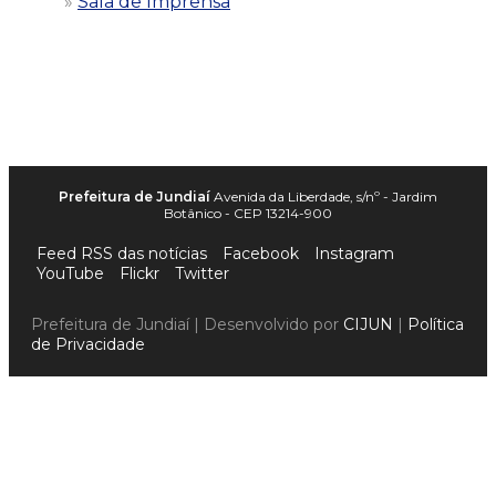
Sala de Imprensa
Prefeitura de Jundiaí
Avenida da Liberdade, s/nº - Jardim
Botânico - CEP 13214-900
Feed RSS das notícias
Facebook
Instagram
YouTube
Flickr
Twitter
Prefeitura de Jundiaí | Desenvolvido por
CIJUN
|
Política
de Privacidade