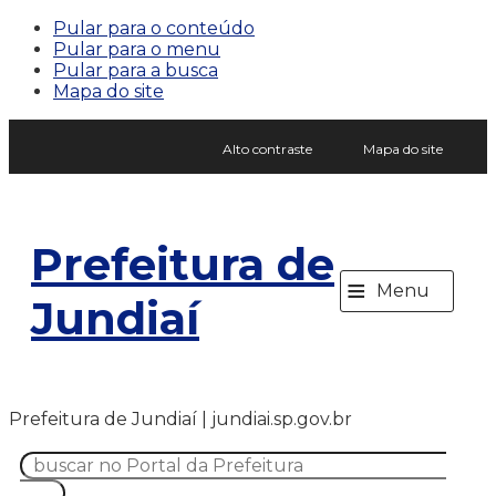
Pular para o conteúdo
Pular para o menu
Pular para a busca
Mapa do site
Alto contraste
Mapa do site
Prefeitura de
≡
Menu
Jundiaí
Prefeitura de Jundiaí | jundiai.sp.gov.br