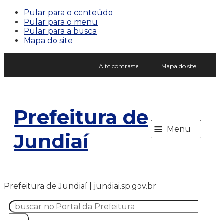
Pular para o conteúdo
Pular para o menu
Pular para a busca
Mapa do site
Alto contraste
Mapa do site
Prefeitura de
≡
Menu
Jundiaí
Prefeitura de Jundiaí | jundiai.sp.gov.br