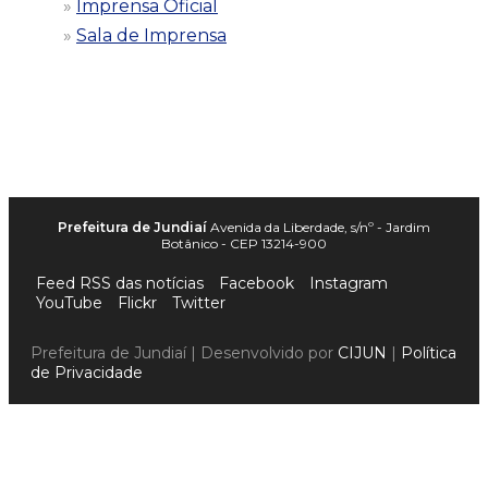
Imprensa Oficial
Sala de Imprensa
Prefeitura de Jundiaí
Avenida da Liberdade, s/nº - Jardim
Botânico - CEP 13214-900
Feed RSS das notícias
Facebook
Instagram
YouTube
Flickr
Twitter
Prefeitura de Jundiaí | Desenvolvido por
CIJUN
|
Política
de Privacidade