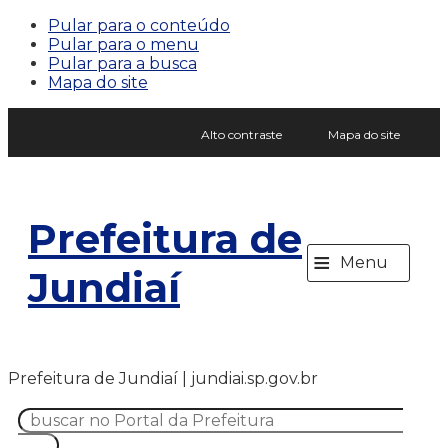
Pular para o conteúdo
Pular para o menu
Pular para a busca
Mapa do site
Alto contraste
Mapa do site
Prefeitura de
≡
Menu
Jundiaí
Prefeitura de Jundiaí | jundiai.sp.gov.br